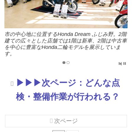
市の中心地に位置するHonda Dream ふじみ野。2階
建ての広々とした店舗では1階は新車、2階は中古車
を中心に豊富なHonda二輪モデルを展示していま
す。
▶▶▶次ページ：どんな点
検・整備作業が行われる？
次ページ