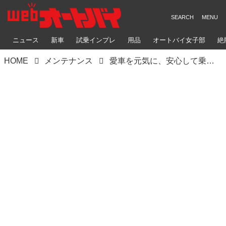
ニュース
新車
試乗インプレ
用品
オートバイ女子部
絶
HOME
メンテナンス
愛車を元気に、安心して乗り続けるための「Honda Dreamの定期点検」