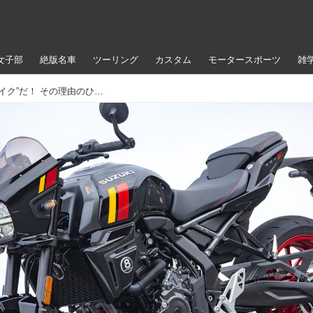
女子部
絶版名車
ツーリング
カスタム
モータースポーツ
雑
スズキ新型『GSX-8TT』は“愛せるバイク”だ！ その理由のひとつには「日本のネイキッド」感があると思う……【スズキ GSX-8TT／試乗インプレ・レビュー④ まとめ編】