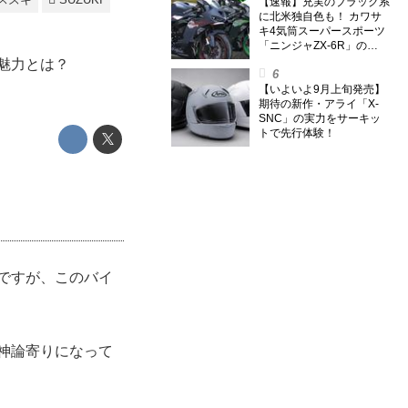
【速報】充実のブラック系
に北米独自色も！ カワサ
キ4気筒スーパースポーツ
「ニンジャZX-6R」の
2027年モデルを発表、2気
の魅力とは？
筒ニンジャも出たよ【海
外】
【いよいよ9月上旬発売】
期待の新作・アライ「X-
SNC」の実力をサーキッ
トで先行体験！
』ですが、このバイ
。
神論寄りになって