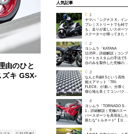
人気記事
ヤマハ「シグナス X」イン
プレ｜ストリートでも峠で
も、走りが楽しいスポーツ
スクーターが帰ってきた！
ヨシムラ「KATANA
1135R」詳細解説｜コンプ
リートカスタムの手法で5
台のみを製作した究極の銘
の理由のひと
刀【ヨシムラ伝】
キ GSX-
なんとR値8.5という高性
能エアマット「TRI-
FLEC8」が凄い。分厚く
寝心地も良くてコンパクト
なオールシーズン対応マッ
トを試してみた〈若林浩志
のスーパー・カブカブ・ダ
ヨシムラ「TORNADO S-
イアリーズ Vol.385〉
1」詳細解説｜究極のスー
パースポーツを具現化した
新たな“トルネード”【ヨシ
ムラ伝】
スズキ
SUZUKI