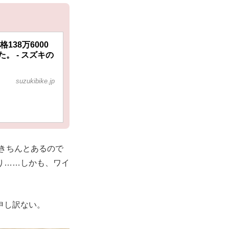
138万6000
。 - スズキの
suzukibike.jp
きちんとあるので
り……しかも、ワイ
申し訳ない。