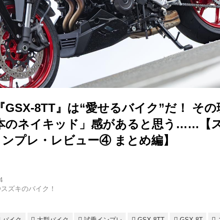
GSX-8TT』は“愛せるバイク”だ！ そ
本のネイキッド」感があると思う……【スズ
インプレ・レビュー④ まとめ編】
4
@スズキのバイク！
バイク
大型バイク
試乗インプレ
GSX-8TT
GSX-8T