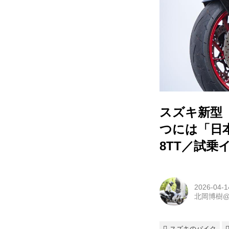
スズキ新型『
つには「日
8TT／試乗
2026-04-1
北岡博樹
スズキのバイク