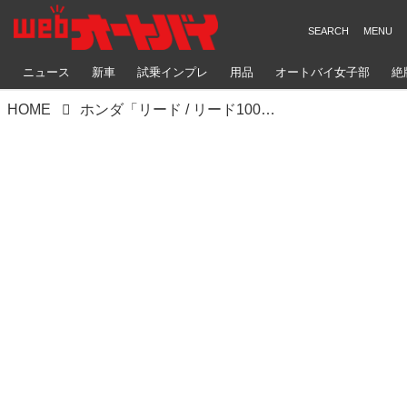
ニュース
新車
試乗インプレ
用品
オートバイ女子部
絶
HOME
ホンダ「リード / リード100」（1998年）【90年代に登場したホンダのバイク図鑑】