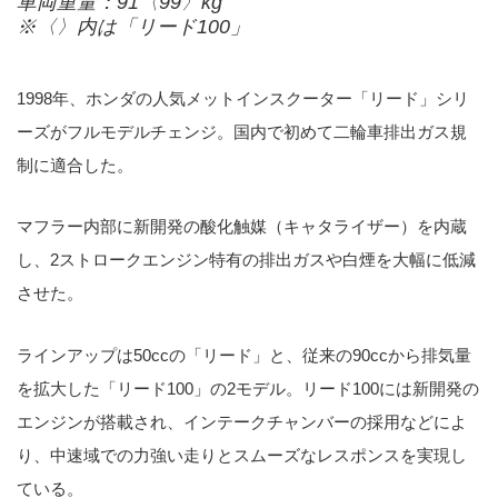
車両重量：91〈99〉kg
※〈〉内は「リード100」
1998年、ホンダの人気メットインスクーター「リード」シリ
ーズがフルモデルチェンジ。国内で初めて二輪車排出ガス規
制に適合した。
マフラー内部に新開発の酸化触媒（キャタライザー）を内蔵
し、2ストロークエンジン特有の排出ガスや白煙を大幅に低減
させた。
ラインアップは50ccの「リード」と、従来の90ccから排気量
を拡大した「リード100」の2モデル。リード100には新開発の
エンジンが搭載され、インテークチャンバーの採用などによ
り、中速域での力強い走りとスムーズなレスポンスを実現し
ている。