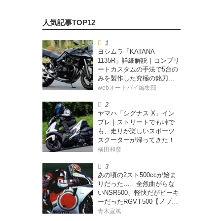
ヨシムラ「KATANA
1135R」詳細解説｜コンプリ
ートカスタムの手法で5台の
みを製作した究極の銘刀
【ヨシムラ伝】
webオートバイ編集部
ヤマハ「シグナス X」イン
プレ｜ストリートでも峠で
も、走りが楽しいスポーツ
スクーターが帰ってきた！
横田和彦
あの頃の2スト500ccが始ま
りだった……全然曲がらな
いNSR500、軽快だがピーキ
ーだったRGV-Γ500【ノブ青
木のA.M.R. (アオキマニアッ
青木宣篤
クレーシング) Vol.1】