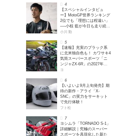
【スペシャルインタビュ
ー】MotoGP世界ランキング
2位でも「理想には程遠い」
──小椋 藍が今日も走り続け
る理由
小川 勤
【速報】充実のブラック系
に北米独自色も！ カワサキ4
気筒スーパースポーツ「ニ
ンジャZX-6R」の2027年モ
デルを発表、2気筒ニンジャ
ヨ
も出たよ【海外】
【いよいよ9月上旬発売】期
待の新作・アライ「X-
SNC」の実力をサーキット
で先行体験！
フト松
ヨシムラ「TORNADO S-1」
詳細解説｜究極のスーパー
スポーツを具現化した新た