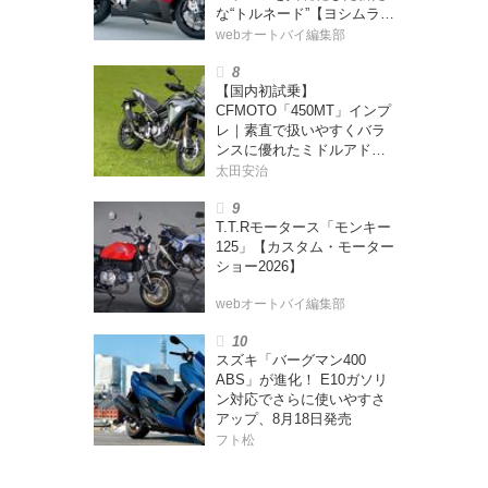
な“トルネード”【ヨシムラ
伝】
webオートバイ編集部
【国内初試乗】
CFMOTO「450MT」インプ
レ｜素直で扱いやすくバラ
ンスに優れたミドルアドベ
ンチャー！
太田安治
T.T.Rモータース「モンキー
125」【カスタム・モーター
ショー2026】
webオートバイ編集部
スズキ「バーグマン400
ABS」が進化！ E10ガソリ
ン対応でさらに使いやすさ
アップ、8月18日発売
フト松