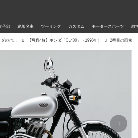
女子部
絶版名車
ツーリング
カスタム
モータースポーツ
雑
ホンダ「CL400」（1998年）【90年代に登場したホンダのバイク図鑑】
【写真4枚】ホンダ「CL400」（1998年）
2番目の画像