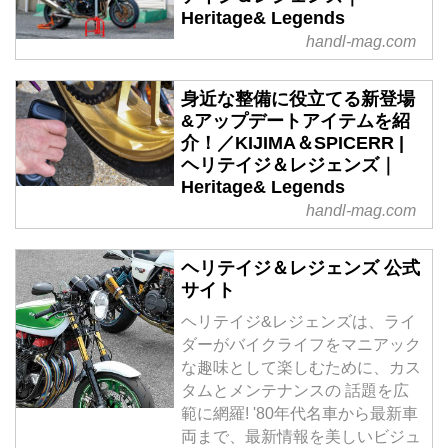
Heritage& Legends
handl-mag.com
身近な整備に役立てる新登場
&アップデートアイテムを紹
介！／KIJIMA＆SPICERR |
ヘリテイジ＆レジェンズ｜
Heritage& Legends
handl-mag.com
ヘリテイジ＆レジェンズ 公式
サイト
ヘリテイジ&レジェンズは、ライ
ダーがバイクライフをマニアック
な趣味として楽しむために、カス
タムとメンテナンスの 話題を広
範に網羅! '80年代名車から最新車
両まで、最新情報を美しいビジュ