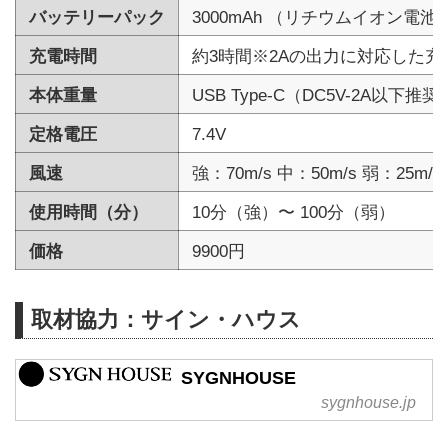
バッテリーパック
3000mAh （リチウムイオン電池
充電時間
約3時間※2Aの出力に対応した
本体重量
USB Type-C（DC5V-2A以下推奨
定格電圧
7.4V
風速
強：70m/s 中：50m/s 弱：
使用時間（分）
10分（強）〜 100分（弱）
価格
9900円
取材協力：サイン・ハウス
SYGNHOUSE
sygnhouse.jp