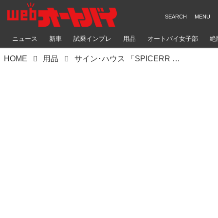
ニュース
新車
試乗インプレ
用品
オートバイ女子部
絶
HOME
用品
サイン･ハウス 「SPICERR POCKETABLE JET FAN（スパイサー・ポケッタブルジェットファン）」発電機不要でエアブローガンの機能?! サンデーメカ必須のお手軽アイテム