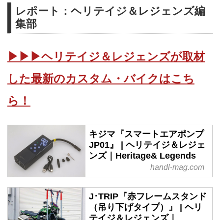
レポート：ヘリテイジ＆レジェンズ編
集部
▶▶▶ヘリテイジ＆レジェンズが取材
した最新のカスタム・バイクはこち
ら！
キジマ『スマートエアポンプ
JP01』 | ヘリテイジ＆レジェ
ンズ｜Heritage& Legends
handl-mag.com
J･TRIP『赤フレームスタンド
（吊り下げタイプ）』 | ヘリ
テイジ＆レジェンズ｜