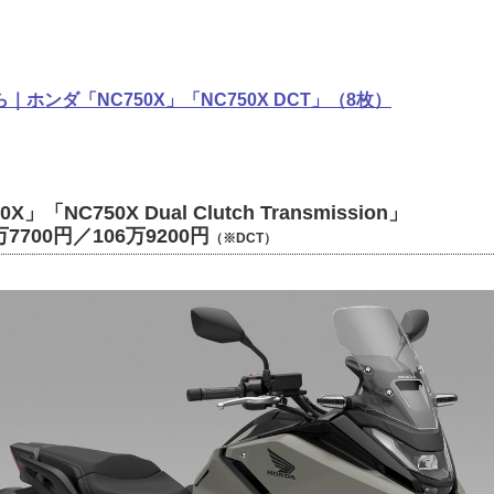
ホンダ「NC750X」「NC750X DCT」（8枚）
X」「NC750X Dual Clutch Transmission」
7700円／106万9200円
（※DCT）