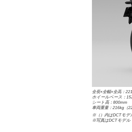
全長×全幅×全高：2210
ホイールベース：152
シート高：800mm
車両重量：216kg（22
※（）内はDCTモデ
※写真はDCTモデル