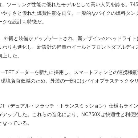
Xは、ツーリング性能に優れたモデルとして高い人気を誇る。745c
いやすさと優れた燃費性能を両立。一般的なバイクの燃料タン
ークな設計も特徴だ。
では、外観と装備がアップデートされ、新デザインのヘッドライ
まわりも進化し、新設計の軽量ホイールとフロントダブルディ
向上した。
ーTFTメーターを新たに採用し、スマートフォンとの連携機能・
搭載。環境負荷低減のため、外装の一部にはバイオプラスチックや
DCT（デュアル・クラッチ・トランスミッション）仕様もライ
がアップした。これらの進化により、NC750Xは快適性と利便
となっている。