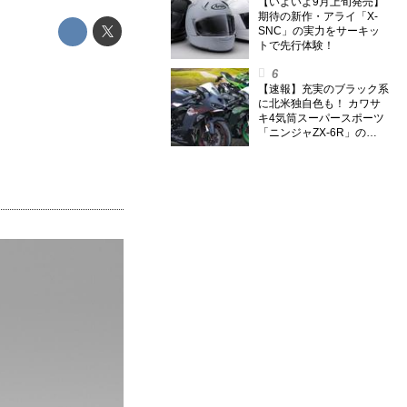
のスーパー・カブカブ・ダ
【いよいよ9月上旬発売】
イアリーズ Vol.385〉
期待の新作・アライ「X-
SNC」の実力をサーキッ
トで先行体験！
【速報】充実のブラック系
に北米独自色も！ カワサ
キ4気筒スーパースポーツ
「ニンジャZX-6R」の
2027年モデルを発表、2気
筒ニンジャも出たよ【海
外】