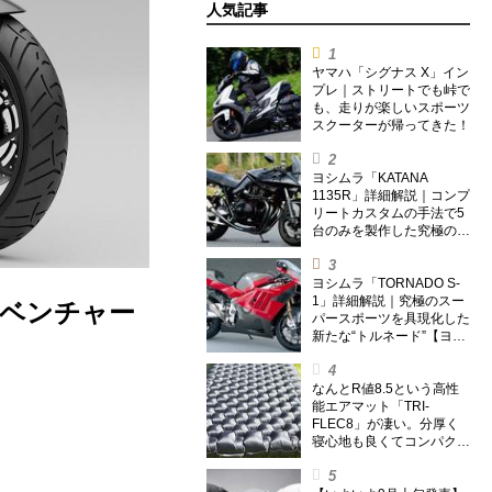
人気記事
ヤマハ「シグナス X」イン
プレ｜ストリートでも峠で
も、走りが楽しいスポーツ
スクーターが帰ってきた！
ヨシムラ「KATANA
1135R」詳細解説｜コンプ
リートカスタムの手法で5
台のみを製作した究極の銘
刀【ヨシムラ伝】
ヨシムラ「TORNADO S-
1」詳細解説｜究極のスー
ドベンチャー
パースポーツを具現化した
新たな“トルネード”【ヨシ
ムラ伝】
なんとR値8.5という高性
能エアマット「TRI-
FLEC8」が凄い。分厚く
寝心地も良くてコンパクト
なオールシーズン対応マッ
トを試してみた〈若林浩志