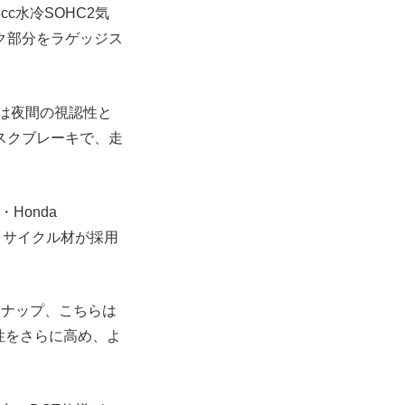
c水冷SOHC2気
ク部分をラゲッジス
トは夜間の視認性と
スクブレーキで、走
Honda
リサイクル材が採用
ンナップ、こちらは
性をさらに高め、よ