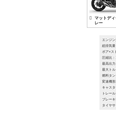
マットディ
レー
エンジン
総排気量：
ボア×スト
圧縮比：1
最高出力：
最大トルク
燃料タン
変速機形
キャスター
トレール
ブレーキ
タイヤサイ