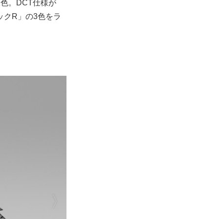
色。DCT仕様が
クR」の3色をラ