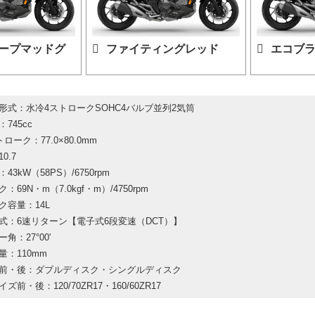
ープマッドグ
ファイティングレッド
エコブラ
形式：水冷4ストロークSOHC4バルブ並列2気筒
745cc
ローク：77.0×80.0mm
0.7
43kW（58PS）/6750rpm
：69N・m（7.0kgf・m）/4750rpm
ク容量：14L
式：6速リターン【電子式6段変速（DCT）】
角：27°00'
量：110mm
前・後：ダブルディスク・シングルディスク
ズ前・後：120/70ZR17・160/60ZR17