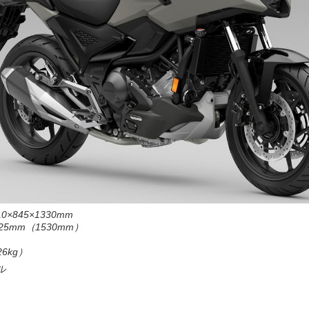
×845×1330mm
5mm（1530mm）
6kg）
ル