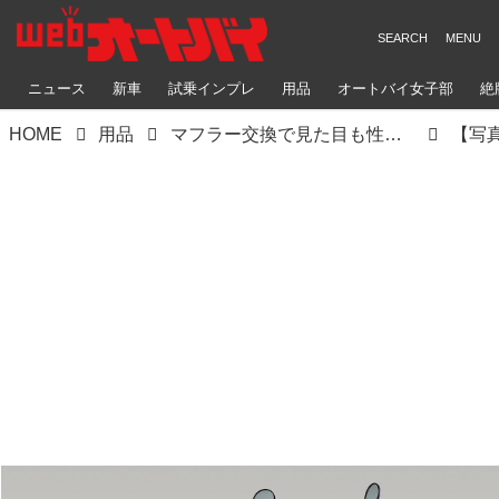
ニュース
新車
試乗インプレ
用品
オートバイ女子部
絶
HOME
用品
マフラー交換で見た目も性能もアップ!! ヨシムラジャパンは「CT125・ハンターカブ」「モンキー125」などの車種専用パーツを豊富にラインアップ！