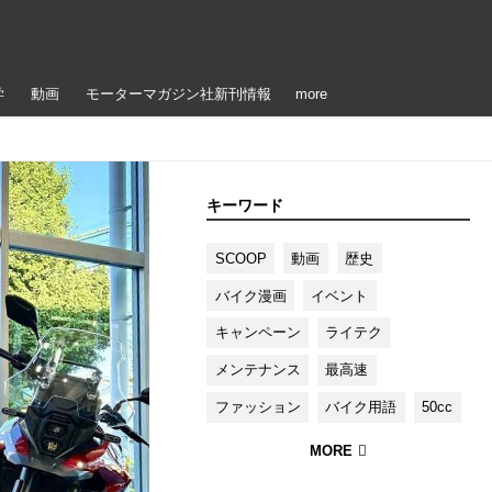
学
動画
モーターマガジン社新刊情報
more
キーワード
SCOOP
動画
歴史
バイク漫画
イベント
キャンペーン
ライテク
メンテナンス
最高速
ファッション
バイク用語
50cc