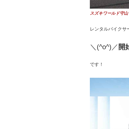
スズキワールド守山
レンタルバイクサ
＼(^o^)／
開
です！