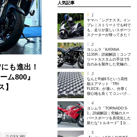
人気記事
ヤマハ「シグナス X」イン
プレ｜ストリートでも峠で
も、走りが楽しいスポーツ
スクーターが帰ってきた！
ヨシムラ「KATANA
1135R」詳細解説｜コンプ
リートカスタムの手法で5
台のみを製作した究極の銘
”にも進出！
刀【ヨシムラ伝】
ーム800』
なんとR値8.5という高性
能エアマット「TRI-
ス】
FLEC8」が凄い。分厚く
寝心地も良くてコンパクト
なオールシーズン対応マッ
トを試してみた〈若林浩志
のスーパー・カブカブ・ダ
ヨシムラ「TORNADO S-
イアリーズ Vol.385〉
1」詳細解説｜究極のスー
パースポーツを具現化した
新たな“トルネード”【ヨシ
ムラ伝】
キ
GSX-8R