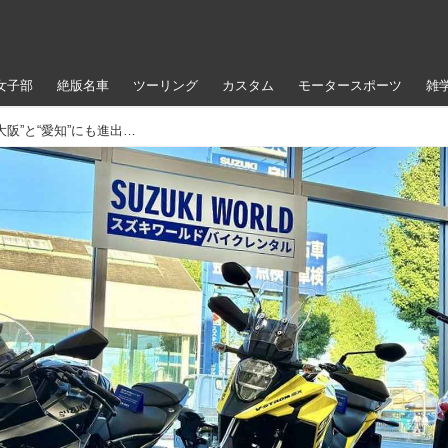
女子部
絶版名車
ツーリング
カスタム
モータースポーツ
雑
【朗報】スズキ専門レンタルバイクが“大阪”と“愛知”にも進出！ 人気の『Vストローム250SX』『GSX-8R』『Vストローム800』が借りられる！【スズキのバイク！ の耳よりニュース】