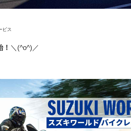
ービス
始！
＼(^o^)／