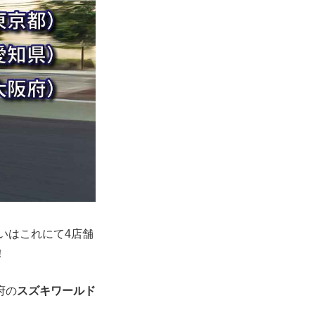
いはこれにて4店舗
！
府の
スズキワールド