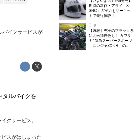
【いよいよ9月上旬発売】
期待の新作・アライ「X-
SNC」の実力をサーキッ
トで先行体験！
【速報】充実のブラック系
ルバイクサービスが
に北米独自色も！ カワサ
キ4気筒スーパースポーツ
「ニンジャZX-6R」の
2027年モデルを発表、2気
筒ニンジャも出たよ【海
外】
ンタルバイクを
バイクサービス。
ービスがはじまった