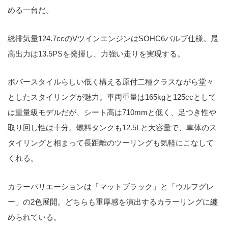
める一台だ。
総排気量124.7ccのVツインエンジンはSOHC6バルブ仕様。最
高出力は13.5PSを発揮し、力強い走りを実現する。
ボバースタイルらしい低く構える原付二種クラスながら堂々
としたスタイリングが魅力。車両重量は165kgと125ccとして
は重量級モデルだが、シート高は710mmと低く、足つき性や
取り回し性は十分。燃料タンクも12.5Lと大容量で、車体のス
タイリングと相まって長距離のツーリングも気軽にこなして
くれる。
カラーバリエーションは「マットブラック」と「ウルフグレ
ー」の2色展開。どちらも重厚感を演出するカラーリングに纏
められている。