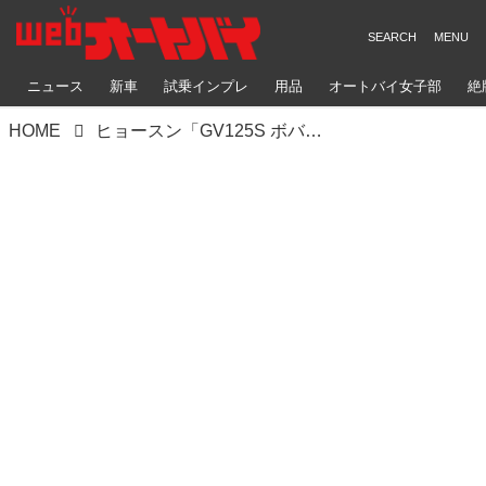
ニュース
新車
試乗インプレ
用品
オートバイ女子部
絶
HOME
ヒョースン「GV125S ボバー」【1分で読める 原付二種解説 2025年現行モデル】