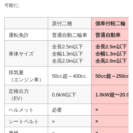
可能だ。
原付二種
側車付軽二輪
運転免許
普通自動二輪車
普通自動車
全長2.5m以下
全長2.5m以下
車体サイズ
全幅1.3m以下
全幅1.3m以下
全高2.0m以下
全高2.0m以下
排気量
50cc超～400cc
50cc超～250cc
（エンジン車）
定格出力
0.6kW以下
1.0kW超〜20.0
（EV）
ヘルメット
必要
×
シートベルト
×
×