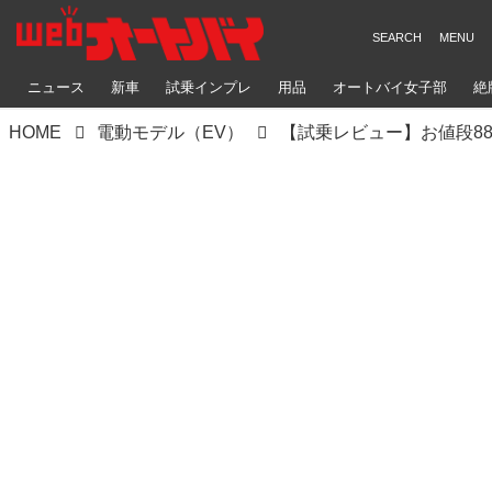
ニュース
新車
試乗インプレ
用品
オートバイ女子部
絶
HOME
電動モデル（EV）