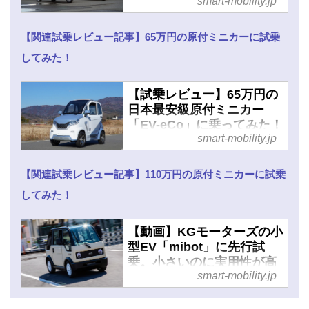
smart-mobility.jp
モビリティJP
【関連試乗レビュー記事】65万円の原付ミニカーに試乗
してみた！
【試乗レビュー】65万円の
日本最安級原付ミニカー
「EV-eCo」に乗ってみた！
smart-mobility.jp
大胆に割り切った1人乗り
の超小型EV - スマートモビ
リティJP
【関連試乗レビュー記事】110万円の原付ミニカーに試乗
してみた！
【動画】KGモーターズの小
型EV「mibot」に先行試
乗。小さいのに実用性が高
smart-mobility.jp
い、110万円のひとり乗り
原付ミニカー - スマートモ
ビリティJP