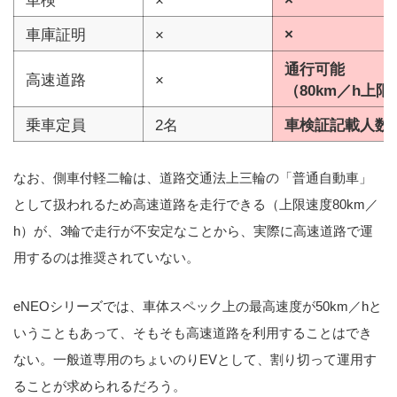
車検
×
×
車庫証明
×
×
通行可能
高速道路
×
（80km／h上限
乗車定員
2名
車検証記載人数
なお、側車付軽二輪は、道路交通法上三輪の「普通自動車」
として扱われるため高速道路を走行できる（上限速度80km／
h）が、3輪で走行が不安定なことから、実際に高速道路で運
用するのは推奨されていない。
eNEOシリーズでは、車体スペック上の最高速度が50km／hと
いうこともあって、そもそも高速道路を利用することはでき
ない。一般道専用のちょいのりEVとして、割り切って運用す
ることが求められるだろう。