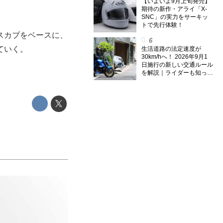
のスーパー・カブカブ・ダ
【いよいよ9月上旬発売】
イアリーズ Vol.385〉
期待の新作・アライ「X-
SNC」の実力をサーキッ
トで先行体験！
スカブをベースに、
ていく。
生活道路の法定速度が
30km/hへ！ 2026年9月1
日施行の新しい交通ルール
を解説｜ライダーも知って
おくべきポイントをチェッ
ク！