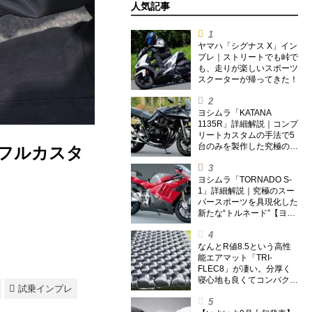
人気記事
ヤマハ「シグナス X」イン
プレ｜ストリートでも峠で
も、走りが楽しいスポーツ
スクーターが帰ってきた！
ヨシムラ「KATANA
1135R」詳細解説｜コンプ
リートカスタムの手法で5
台のみを製作した究極の銘
川フルカスタ
刀【ヨシムラ伝】
ヨシムラ「TORNADO S-
1」詳細解説｜究極のスー
パースポーツを具現化した
新たな“トルネード”【ヨシ
ムラ伝】
なんとR値8.5という高性
能エアマット「TRI-
FLEC8」が凄い。分厚く
寝心地も良くてコンパクト
試乗インプレ
なオールシーズン対応マッ
トを試してみた〈若林浩志