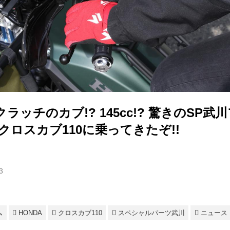
ラッチのカブ!? 145cc!? 驚きのSP武
クロスカブ110に乗ってきたぞ!!
3
司
ム
HONDA
クロスカブ110
スペシャルパーツ武川
ニュース