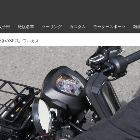
女子部
絶版名車
ツーリング
カスタム
モータースポーツ
雑
マニュアルクラッチのカブ!? 145cc!? 驚きのSP武川フルカスタムのホンダ クロスカブ110に乗ってきたぞ!!