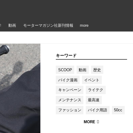
学
動画
モーターマガジン社新刊情報
more
キーワード
SCOOP
動画
歴史
バイク漫画
イベント
キャンペーン
ライテク
メンテナンス
最高速
ファッション
バイク用語
50cc