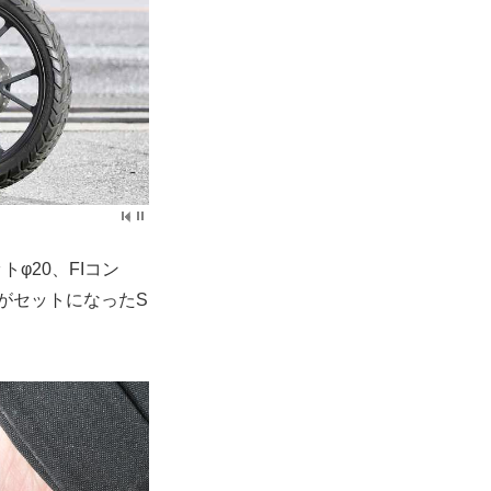
φ20、FIコン
XがセットになったS