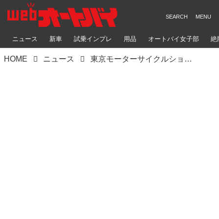
ニュース
新車
試乗インプレ
用品
オートバイ女子部
絶
HOME
ニュース
東京モーターサイクルショー2025に“シン・モトラ”が襲来!? 前代未聞のニューモデル!?