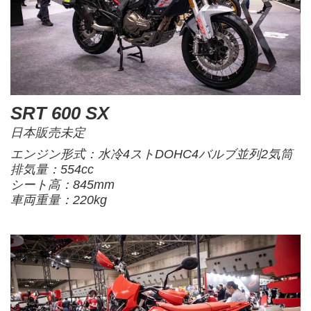
SRT 600 SX
日本販売未定
エンジン形式：水冷4ストDOHC4バルブ並列2気筒
排気量：554cc
シート高：845mm
車両重量：220kg