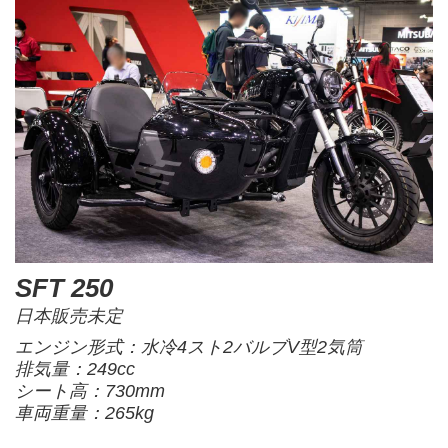
SFT 250
日本販売未定
エンジン形式：水冷4スト2バルブV型2気筒
排気量：249cc
シート高：730mm
車両重量：265kg