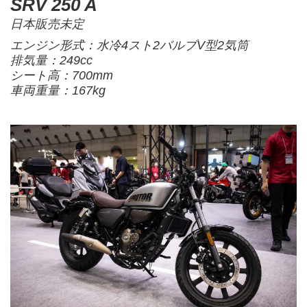
SRV 250 A
日本販売未定
エンジン形式：水冷4スト2バルブV型2気筒
排気量：249cc
シート高：700mm
車両重量：167kg