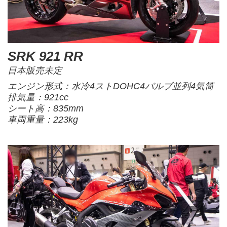
SRK 921 RR
日本販売未定
エンジン形式：水冷4ストDOHC4バルブ並列4気筒
排気量：921cc
シート高：835mm
車両重量：223kg