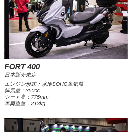
FORT 400
日本販売未定
エンジン形式：水冷SOHC単気筒
排気量：350cc
シート高：775mm
車両重量：213kg