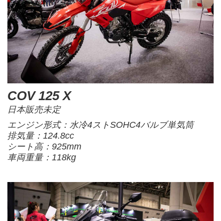
COV 125 X
日本販売未定
エンジン形式：水冷4ストSOHC4バルブ単気筒
排気量：124.8cc
シート高：925mm
車両重量：118kg