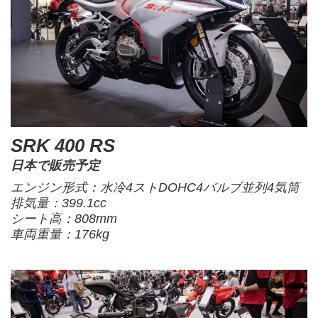
SRK 400 RS
日本で販売予定
エンジン形式：水冷4ストDOHC4バルブ並列4気筒
排気量：399.1cc
シート高：808mm
車両重量：176kg