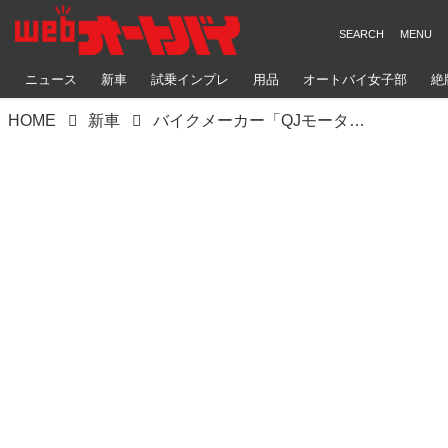
ニュース
新車
試乗インプレ
用品
オートバイ女子部
絶
HOME
新車
バイクメーカー「QJモーター」とは？ 東京モーターサイクルショーに初出展！ バラエティに富んだモデルを一挙に18台展示