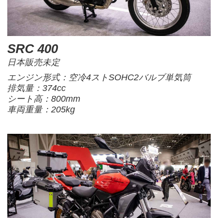
SRC 400
日本販売未定
エンジン形式：空冷4ストSOHC2バルブ単気筒
排気量：374cc
シート高：800mm
車両重量：205kg