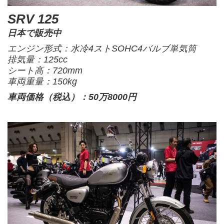
SRV 125
日本で販売中
エンジン形式：水冷4ストSOHC4バルブ単気筒
排気量：125cc
シート高：720mm
車両重量：150kg
車両価格（税込）：50万8000円