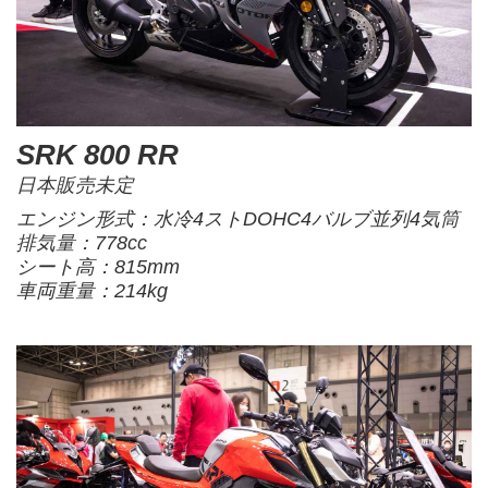
SRK 800 RR
日本販売未定
エンジン形式：水冷4ストDOHC4バルブ並列4気筒
排気量：778cc
シート高：815mm
車両重量：214kg