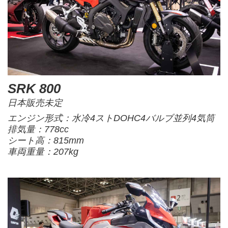
SRK 800
日本販売未定
エンジン形式：水冷4ストDOHC4バルブ並列4気筒
排気量：778cc
シート高：815mm
車両重量：207kg