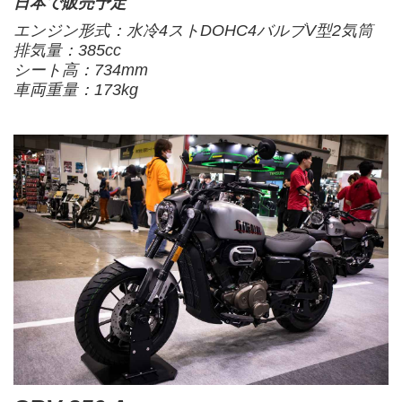
日本で販売予定
エンジン形式：水冷4ストDOHC4バルブV型2気筒
排気量：385cc
シート高：734mm
車両重量：173kg