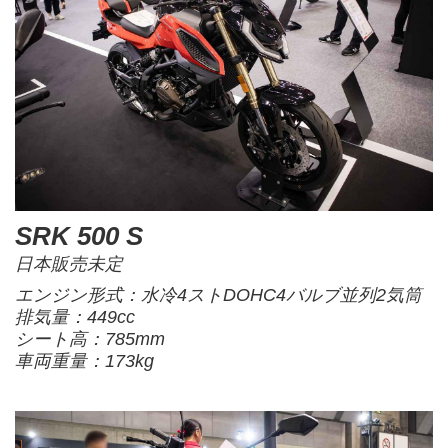
SRK 500 S
日本販売未定
エンジン形式：水冷4ストDOHC4バルブ並列2気筒
排気量：449cc
シート高：785mm
車両重量：173kg