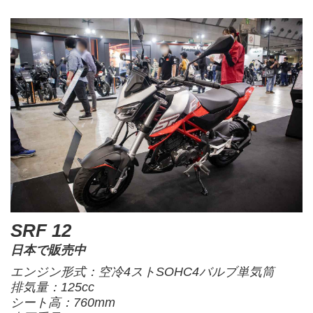
SRF 12
日本で販売中
エンジン形式：空冷4ストSOHC4バルブ単気筒
排気量：125cc
シート高：760mm