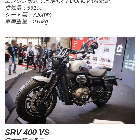
エンジン形式：水冷4ストDOHCV型4気筒
排気量：561cc
シート高：720mm
車両重量：219kg
SRV 400 VS