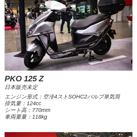
PKO 125 Z
日本販売未定
エンジン形式：空冷4ストSOHC2バルブ単気筒
排気量：124cc
シート高：770mm
車両重量：118kg