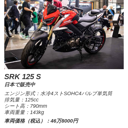
SRK 125 S
日本で販売中
エンジン形式：水冷4ストSOHC4バルブ単気筒
排気量：125cc
シート高：790mm
車両重量：143kg
車両価格（税込）：46万8000円