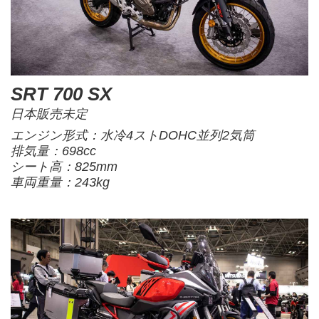
SRT 700 SX
日本販売未定
エンジン形式：水冷4ストDOHC並列2気筒
排気量：698cc
シート高：825mm
車両重量：243kg