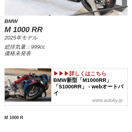
BMW
M 1000 RR
2025年モデル
総排気量：999cc
価格未発表
▶▶▶詳しくはこちら
BMW新型「M1000RR」
「S1000RR」 - webオートバ
イ
www.autoby.jp
M 1000 R