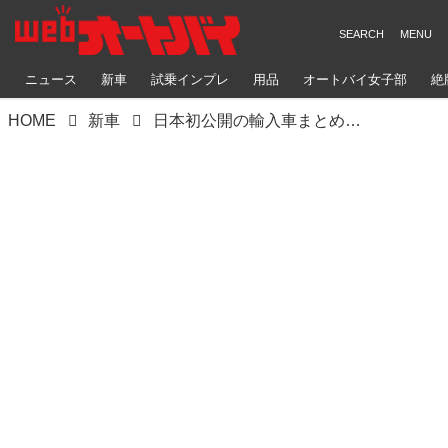
ニュース
新車
試乗インプレ
用品
オートバイ女子部
絶
HOME
新車
日本初公開の輸入車まとめ｜ハーレー、BMW、トライアンフ、ロイヤルエンフィールド、インディアンの注目モデル【大阪モーターサイクルショー2025レポート】