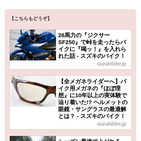
【こちらもどうぞ】
26馬力の『ジクサー
SF250』で峠を走ったらバ
イクに『喝ッ！』を入れら
れた話 - スズキのバイク！
suzukibike.jp
【全メガネライダーへ】バ
イク用メガネの『ほぼ理
想』に10年以上の実体験で
辿り着いた!? ヘルメットの
眼鏡・サングラスの最適解
とは？ - スズキのバイク！
suzukibike.jp