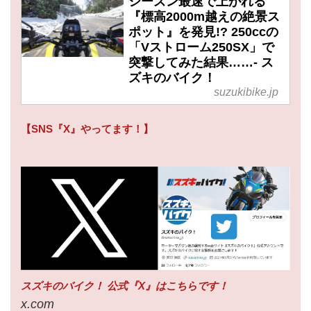
シーズン最速で上がれる
『標高2000m越えの絶景ス
ポット』を発見!? 250ccの
「Vストローム250SX」で
突撃してみた結果……- ス
ズキのバイク！
suzukibike.jp
【SNS『X』やってます！】
スズキのバイク！ 公式『X』はこちらです！
x.com