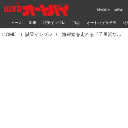
ニュース
新車
試乗インプレ
用品
オートバイ女子部
絶
HOME
試乗インプレ
海岸線を走れる『千里浜なぎさドライブウェイみたいな場所』があるらしいので250ccネイキッドバイクでも大丈夫か試してみた！【スズキ ジクサー250 千葉ツーリングインプレ・レビュー 前編】