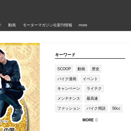
学
動画
モーターマガジン社新刊情報
more
キーワード
SCOOP
動画
歴史
バイク漫画
イベント
キャンペーン
ライテク
メンテナンス
最高速
ファッション
バイク用語
50cc