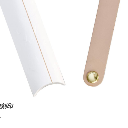
御刻印
了