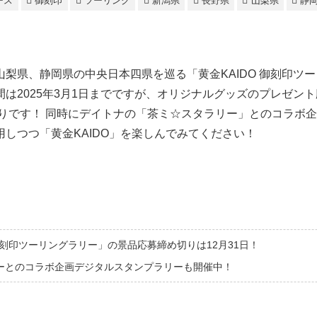
ース
御刻印
ツーリング
新潟県
長野県
山梨県
静
梨県、静岡県の中央日本四県を巡る「黄金KAIDO 御刻印ツ
は2025年3月1日までですが、オリジナルグッズのプレゼント応
め切りです！ 同時にデイトナの「茶ミ☆スタラリー」とのコラボ
しつつ「黄金KAIDO」を楽しんでみてください！
 御刻印ツーリングラリー」の景品応募締め切りは12月31日！
ーとのコラボ企画デジタルスタンプラリーも開催中！