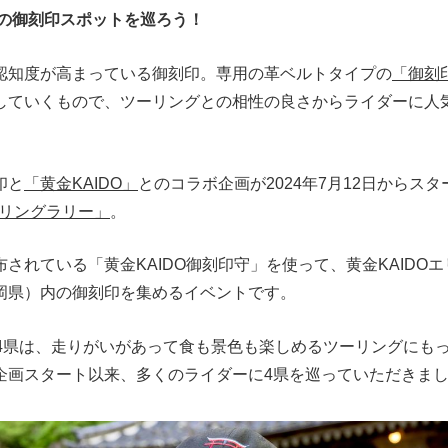
アの御刻印スポットを巡ろう！
認知度が高まっている御刻印。専用の革ベルトタイプの
「御刻
していくもので、ツーリングとの相性の良さからライダーに人
印と
「黄金KAIDO」
とのコラボ企画が2024年7月12日からス
ツーリングラリー」
。
されている「黄金KAIDO御刻印守」を使って、黄金KAIDO
岡県）内の御刻印を集めるイベントです。
」の4県は、走りがいがあって食も景色も楽しめるツーリングにも
企画スタート以来、多くのライダーに4県を巡っていただきま