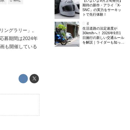
岡県
神社
のスーパー・カブカブ・ダ
【いよいよ9月上旬発売】
イアリーズ Vol.385〉
期待の新作・アライ「X-
SNC」の実力をサーキッ
トで先行体験！
生活道路の法定速度が
ーリングラリー」。
30km/hへ！ 2026年9月1
日施行の新しい交通ルール
募期間は2024年
を解説｜ライダーも知って
企画も開催している
おくべきポイントをチェッ
ク！