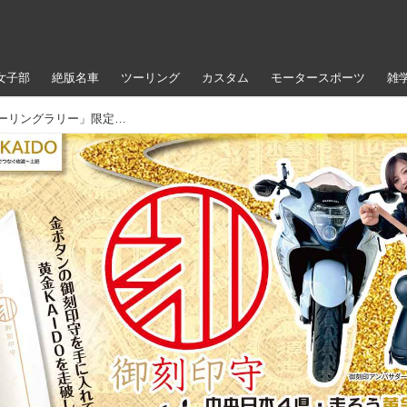
女子部
絶版名車
ツーリング
カスタム
モータースポーツ
雑
【〆切迫る！】「黄金KAIDO 御刻印ツーリングラリー」限定グッズの応募は2024年12月31日まで！