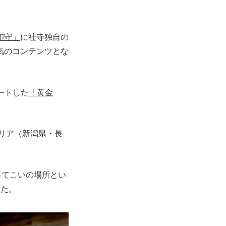
印守」
に社寺独自の
気のコンテンツとな
タートした
「黄金
エリア（新潟県・長
ってこいの場所とい
した。