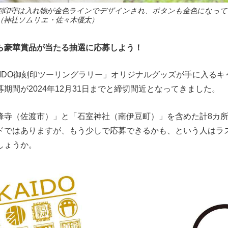
の御刻印守は入れ物が金色ラインでデザインされ、ボタンも金色になっ
！（神社ソムリエ・佐々木優太）
ら豪華賞品が当たる抽選に応募しよう！
AIDO御刻印ツーリングラリー」オリジナルグッズが手に入るキ
期間が2024年12月31日までと締切間近となってきました。
峰寺（佐渡市）」と「石室神社（南伊豆町）」を含めた計8カ
ドではありますが、もう少しで応募できるかも、という人はラ
しょうか。