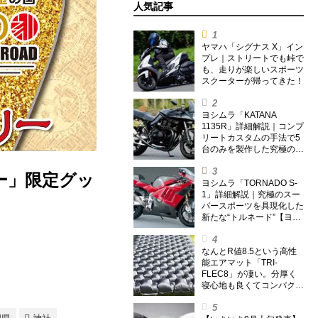
人気記事
ヤマハ「シグナス X」イン
プレ｜ストリートでも峠で
も、走りが楽しいスポーツ
スクーターが帰ってきた！
ヨシムラ「KATANA
1135R」詳細解説｜コンプ
リートカスタムの手法で5
台のみを製作した究極の銘
刀【ヨシムラ伝】
ー」限定グッ
ヨシムラ「TORNADO S-
1」詳細解説｜究極のスー
パースポーツを具現化した
新たな“トルネード”【ヨシ
ムラ伝】
なんとR値8.5という高性
能エアマット「TRI-
FLEC8」が凄い。分厚く
寝心地も良くてコンパクト
なオールシーズン対応マッ
トを試してみた〈若林浩志