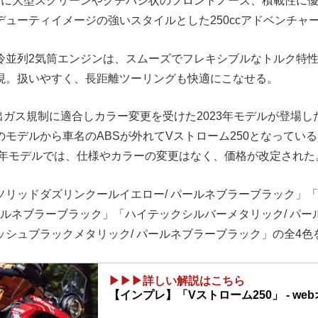
ベースに大型スクリーンやクチバシ状のフロントノーズ、積載性に
デューティイメージの強いスタイルとした250ccアドベンチャ
冷並列2気筒エンジンは、スムーズでフレキシブルなトルク特
現。扱いやすく、長距離ツーリングも快適にこなせる。
排出ガス規制に適合しカラー変更を受けた2023年モデルが登場し
モデルから車名のABSが外れてVストローム250となっている。2
24年モデルでは、仕様やカラーの変更はなく、価格が改定された
ソリッドダズリンクールイエロー/ パールネブラーブラック」
ールネブラーブラック」「ハイテックシルバーメタリック/ パ
ッシュブラックメタリック/ パールネブラーブラック」の全4色
▶▶▶詳しい解説はこちら
【インプレ】「Vストローム250」 - we