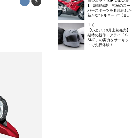
外】
ヨシムラ「TORNADO S-
1」詳細解説｜究極のスー
パースポーツを具現化した
新たな“トルネード”【ヨシ
ムラ伝】
【いよいよ9月上旬発売】
期待の新作・アライ「X-
SNC」の実力をサーキッ
トで先行体験！