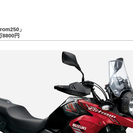
trom250」
8800円