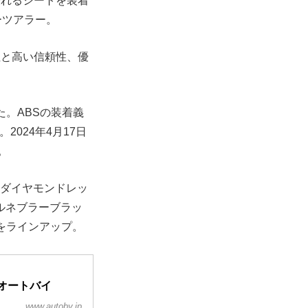
優れるシートを装着
ーツアラー。
性と高い信頼性、優
た。ABSの装着義
024年4月17日
。
「ダイヤモンドレッ
ールネブラーブラッ
をラインアップ。
bオートバイ
www.autoby.jp