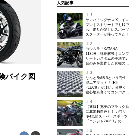
人気記事
ヤマハ「シグナス X」イン
プレ｜ストリートでも峠で
も、走りが楽しいスポーツ
スクーターが帰ってきた！
ヨシムラ「KATANA
1135R」詳細解説｜コンプ
リートカスタムの手法で5
台のみを製作した究極の銘
刀【ヨシムラ伝】
冒険バイク図
なんとR値8.5という高性
能エアマット「TRI-
FLEC8」が凄い。分厚く
寝心地も良くてコンパクト
なオールシーズン対応マッ
トを試してみた〈若林浩志
のスーパー・カブカブ・ダ
【速報】充実のブラック系
イアリーズ Vol.385〉
に北米独自色も！ カワサ
キ4気筒スーパースポーツ
「ニンジャZX-6R」の
2027年モデルを発表、2気
筒ニンジャも出たよ【海