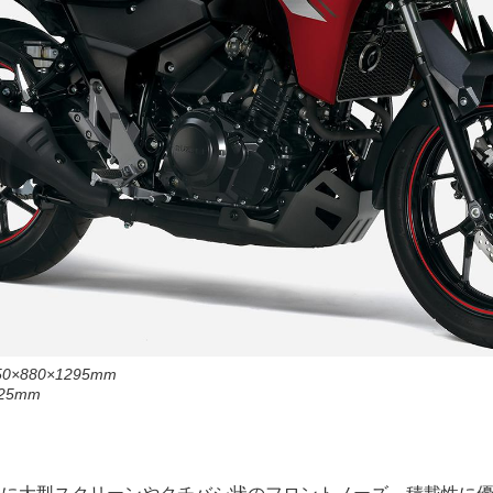
×880×1295mm
5mm