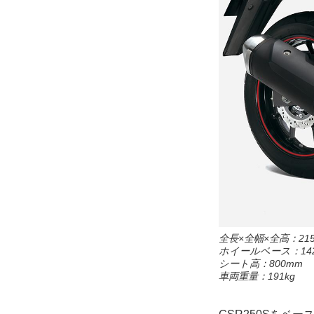
全長×全幅×全高：2150
ホイールベース：142
シート高：800mm
車両重量：191kg