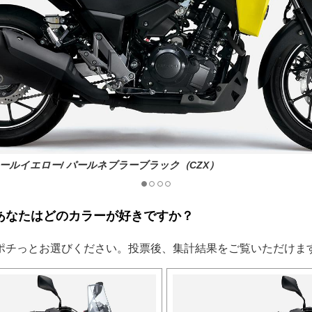
メタリック/ パールネブラーブラック（BKJ）
ールイエロー/ パールネブラーブラック（CZX）
あなたはどのカラーが好きですか？
ポチっとお選びください。投票後、集計結果をご覧いただけま