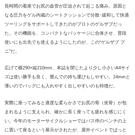
長時間の着座でお尻の血管が圧迫されて起こる痛み。原因と
なる圧力をゲル内蔵のシートクッションで分散･緩和して快適
ツーリングをサポートしてきたのがプロトのゲルザブだっ
た。その機能を、コンパクトなパッケージに合体させ、普段
使いにも出先でも使えるようにしたのが、この“ゲルザブ プ
ニ”だ。
広げて横290×縦210mm、本誌を閉じたより少し小さいA4サイ
ズは使い勝手も良く、畳んでの持ち運びもしやすい。14mmと
薄いのでバッグにも入れやすく出しやすいのも特徴だ。
実際に座ってみると適度な柔らかさでお尻の骨（坐骨）が包
まれるように支えられ、確かに長く座っても疲れを感じにく
い。今年のモーターサイクルショーではバス停のベンチの上
に置いて座るという展示がされたが、屋外イベントでぱっと