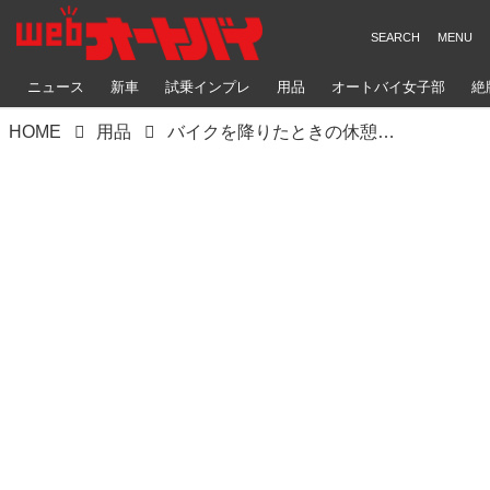
ニュース
新車
試乗インプレ
用品
オートバイ女子部
絶
HOME
用品
バイクを降りたときの休憩にも普段使いでも楽に座れる“プニ”｜プロト「ゲルザブ プニ」