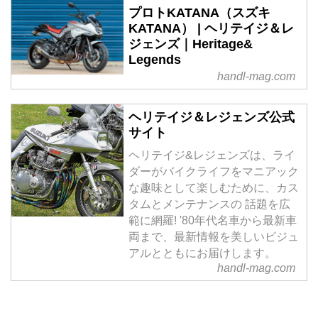
プロトKATANA（スズキ
KATANA） | ヘリテイジ＆レ
ジェンズ｜Heritage&
Legends
handl-mag.com
ヘリテイジ＆レジェンズ公式
サイト
ヘリテイジ&レジェンズは、ライ
ダーがバイクライフをマニアック
な趣味として楽しむために、カス
タムとメンテナンスの 話題を広
範に網羅! '80年代名車から最新車
両まで、最新情報を美しいビジュ
アルとともにお届けします。
handl-mag.com