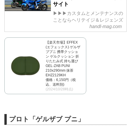
サイト
▶▶▶カスタムとメンテナンスの
ことならヘリテイジ＆レジェンズ
handl-mag.com
【楽天市場】EFFEX
(エフェックス) ゲルザ
ブプニ 携帯クッショ
ン ゲルクッション 折
りたたみ式 持ち運び
GEL-ZAB PUNI
210x290mm 抹茶
EHZ2129KH
価格：6,150円（税
込、送料別)
(2024/10/28時点)
プロト「ゲルザブ プニ」