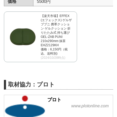
価格
5500円
【楽天市場】EFFEX
(エフェックス) ゲルザ
ブプニ 携帯クッショ
ン ゲルクッション 折
りたたみ式 持ち運び
GEL-ZAB PUNI
210x290mm 抹茶
EHZ2129KH
価格：6,150円（税
込、送料別)
(2024/10/28時点)
取材協力：プロト
プロト
www.plotonline.com