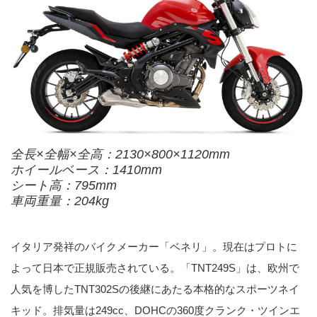
全長×全幅×全高：2130×800×1120mm
ホイールベース：1410mm
シート高：795mm
車両重量：204kg
イタリア発祥のバイクメーカー「ベネリ」。現在はプロトに
よって日本で正規販売されている。「TNT249S」は、欧州で
人気を博したTNT302Sの後継にあたる本格的なスポーツネイ
キッド。排気量は249cc、DOHCの360度クランク・ツインエ