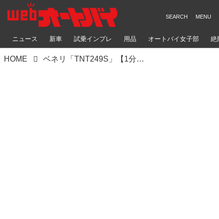
ニュース
新車
試乗インプレ
用品
オートバイ女子部
絶
HOME
ベネリ「TNT249S」【1分で読める 250ccバイク紹介 2024年現行モデル】