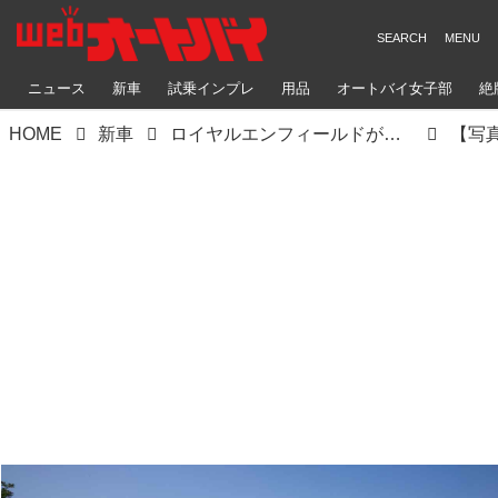
ニュース
新車
試乗インプレ
用品
オートバイ女子部
絶
HOME
新車
ロイヤルエンフィールドが「ゲリラ450」を発表！ 3つのバリエーションモデルが日本で2025年に発売予定