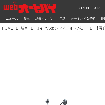
ニュース
新車
試乗インプレ
用品
オートバイ女子部
絶
HOME
新車
ロイヤルエンフィールドが「ゲリラ450」を発表！ 3つのバリエーションモデルが日本で2025年に発売予定