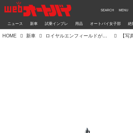
ニュース
新車
試乗インプレ
用品
オートバイ女子部
絶
HOME
新車
ロイヤルエンフィールドが「ゲリラ450」を発表！ 3つのバリエーションモデルが日本で2025年に発売予定