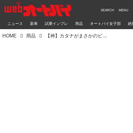
ニュース
新車
試乗インプレ
用品
オートバイ女子部
絶
HOME
用品
【神】カタナがまさかのピザカッターに⁉︎ ネーミングだけでも欲しくなる『ピザカッターナ』にバイク乗りとしての心が震えた……【スズキのバイク！の耳よりニュース】