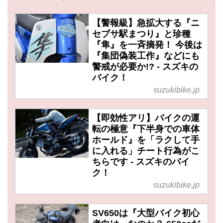
【警報級】急拡大する『ニ
セブサ駅まつり』と珍種
『隼』を一斉摘発！ 今後は
『集団偽装工作』などにも
警戒が必要か!? - スズキの
バイク！
suzukibike.jp
【即効性アリ】バイクの運
転の極意『下半身での車体
ホールド』を「ラクして手
に入れる」チート行為がこ
ちらです - スズキのバイ
ク！
suzukibike.jp
SV650は『大型バイク初心