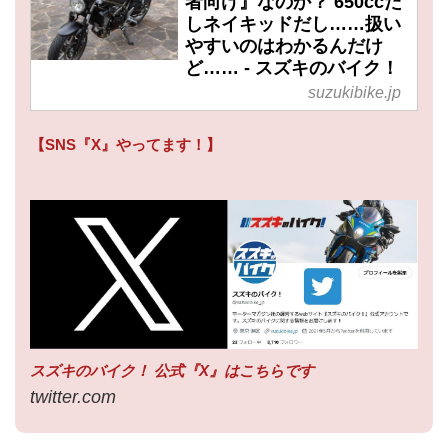
者向け』なのか？ 650ccだ
しネイキッドだし……扱い
やすいのはわかるんだけ
ど…… - スズキのバイク！
suzukibike.jp
【SNS『X』やってます！】
スズキのバイク！ 公式『X』はこちらです
twitter.com