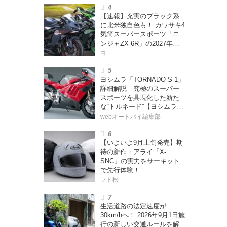
ー・カブカブ・ダイアリー
【速報】充実のブラック系
ズ Vol.385〉
に北米独自色も！ カワサキ4
気筒スーパースポーツ「ニ
ンジャZX-6R」の2027年モ
デルを発表、2気筒ニンジャ
ヨ
も出たよ【海外】
ヨシムラ「TORNADO S-1」
詳細解説｜究極のスーパー
スポーツを具現化した新た
な“トルネード”【ヨシムラ
伝】
webオートバイ編集部
【いよいよ9月上旬発売】期
待の新作・アライ「X-
SNC」の実力をサーキット
で先行体験！
フト松
生活道路の法定速度が
30km/hへ！ 2026年9月1日施
行の新しい交通ルールを解