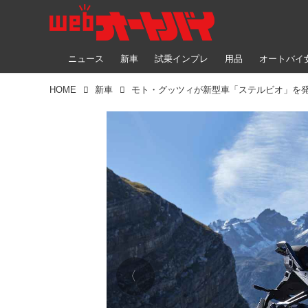
ニュース
新車
試乗インプレ
用品
オートバイ
HOME
新車