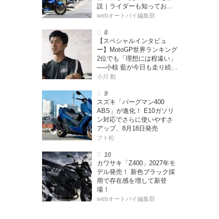
説｜ライダーも知っておく
べきポイントをチェック！
webオートバイ編集部
【スペシャルインタビュ
ー】MotoGP世界ランキング
2位でも「理想には程遠い」
──小椋 藍が今日も走り続け
る理由
小川 勤
スズキ「バーグマン400
ABS」が進化！ E10ガソリ
ン対応でさらに使いやすさ
アップ、8月18日発売
フト松
カワサキ「Z400」2027年モ
デル発売！ 新色ブラック採
用で存在感を増して新登
場！
webオートバイ編集部