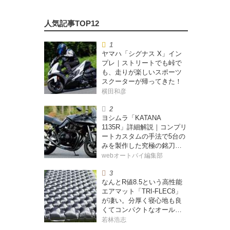
ヤマハ「シグナス X」イン
プレ｜ストリートでも峠で
も、走りが楽しいスポーツ
スクーターが帰ってきた！
横田和彦
ヨシムラ「KATANA
1135R」詳細解説｜コンプリ
ートカスタムの手法で5台の
みを製作した究極の銘刀
【ヨシムラ伝】
webオートバイ編集部
なんとR値8.5という高性能
エアマット「TRI-FLEC8」
が凄い。分厚く寝心地も良
くてコンパクトなオールシ
ーズン対応マットを試して
若林浩志
みた〈若林浩志のスーパ