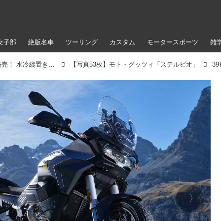
女子部
絶版名車
ツーリング
カスタム
モータースポーツ
雑
モト・グッツィが新型車「ステルビオ」を発売！ 水冷縦置きV型2気筒エンジンを搭載したアドベンチャーモデル
【写真53枚】モト・グッツィ「ステルビオ」
3