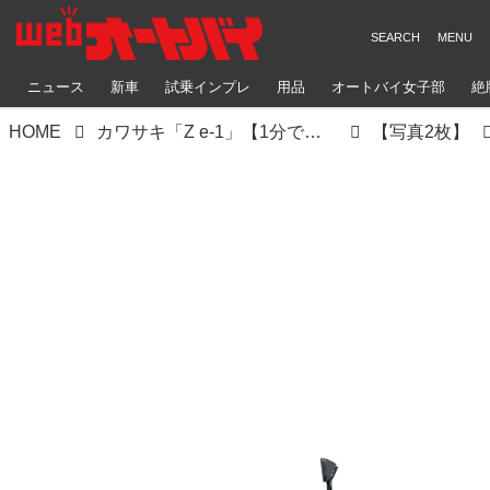
ニュース
新車
試乗インプレ
用品
オートバイ女子部
絶
HOME
カワサキ「Z e-1」【1分で読める 電動バイク紹介 2024年現行モデル】
【写真2枚】