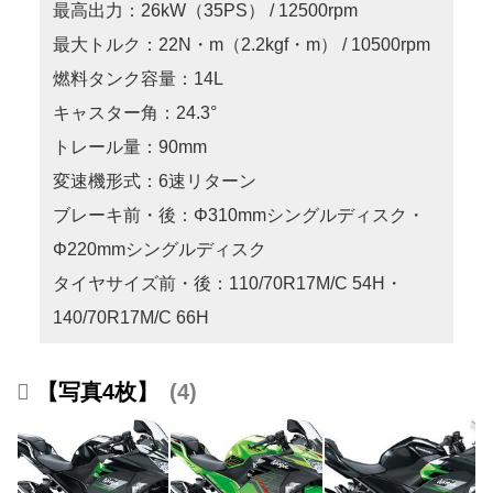
最高出力：26kW（35PS） / 12500rpm
最大トルク：22N・m（2.2kgf・m） / 10500rpm
燃料タンク容量：14L
キャスター角：24.3°
トレール量：90mm
変速機形式：6速リターン
ブレーキ前・後：Φ310mmシングルディスク・
Φ220mmシングルディスク
タイヤサイズ前・後：110/70R17M/C 54H・
140/70R17M/C 66H
【写真4枚】
4