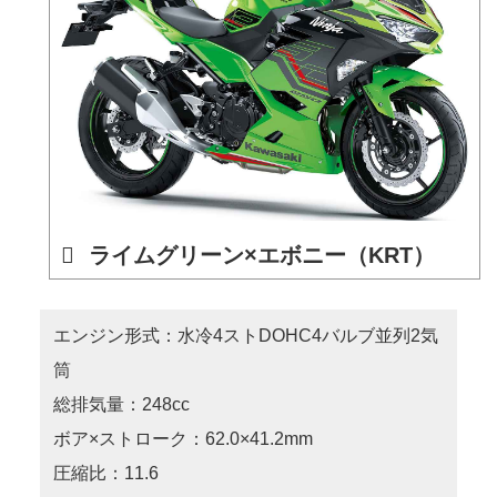
ライムグリーン×エボニー（KRT）
エンジン形式：水冷4ストDOHC4バルブ並列2気
筒
総排気量：248cc
ボア×ストローク：62.0×41.2mm
圧縮比：11.6