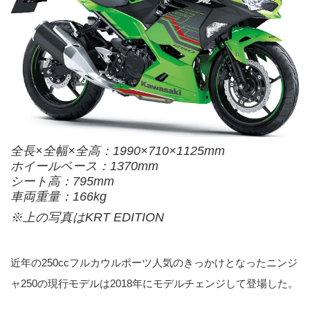
全長×全幅×全高：1990×710×1125mm
ホイールベース：1370mm
シート高：795mm
車両重量：166kg
※上の写真はKRT EDITION
近年の250ccフルカウルポーツ人気のきっかけとなったニンジ
ャ250の現行モデルは2018年にモデルチェンジして登場した。