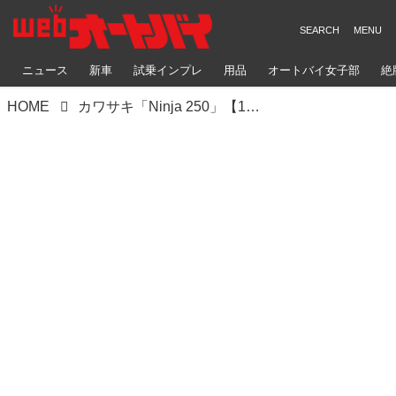
ニュース
新車
試乗インプレ
用品
オートバイ女子部
絶
HOME
カワサキ「Ninja 250」【1分で読める 国内メーカーのバイク紹介 2024年現行モデル】