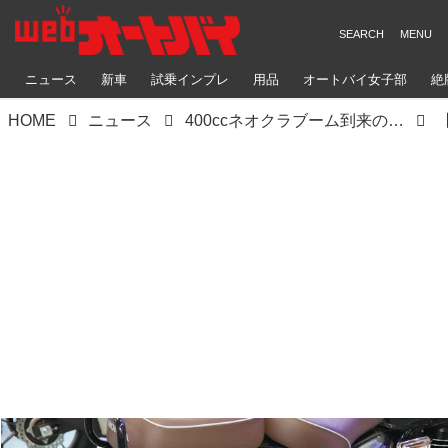
ニュース
新車
試乗インプレ
用品
オートバイ女子部
絶
HOME
ニュース
400ccネオクラブーム到来の予感⁉ 横田和彦がホンダ「GB350C」＆ロイヤルフィールド「ブリット350」にフォーカス