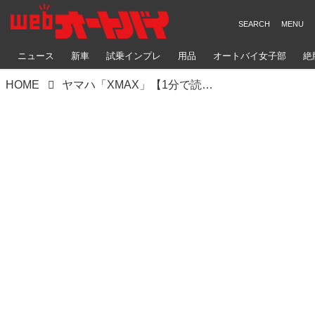
ニュース
新車
試乗インプレ
用品
オートバイ女子部
絶
HOME
ヤマハ「XMAX」【1分で読める 国内メーカーのバイク紹介 2024年現行モデル】