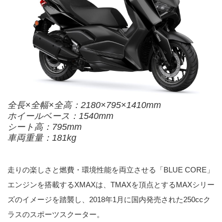
全長×全幅×全高：2180×795×1410mm
ホイールベース：1540mm
シート高：795mm
車両重量：181kg
走りの楽しさと燃費・環境性能を両立させる「BLUE CORE」
エンジンを搭載するXMAXは、TMAXを頂点とするMAXシリー
ズのイメージを踏襲し、2018年1月に国内発売された250ccク
ラスのスポーツスクーター。