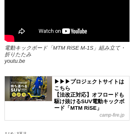
電動キックボード「MTM RiSE M-1S」組み立て・
折りたたみ
youtu.be
▶▶▶プロジェクトサイトは
こちら
【法改正対応】オフロードも
駆け抜けるSUV電動キックボ
ード「MTM RiSE」
camp-fire.jp
まとめ：大冨 涼