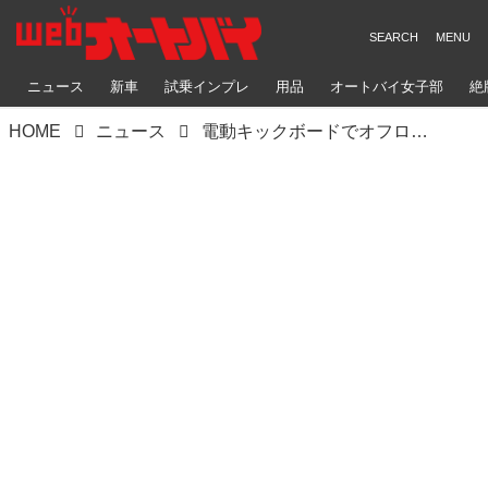
ニュース
新車
試乗インプレ
用品
オートバイ女子部
絶
HOME
ニュース
電動キックボードでオフロード⁉ アウトドアで活躍する新たな特定小型原付がクラファンのCAMPFIREで先行販売中