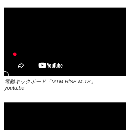
電動キックボード「MTM RiSE M-1S」
youtu.be