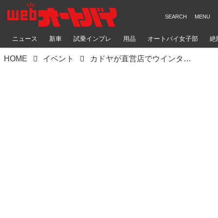
ニュース
新車
試乗インプレ
用品
オートバイ女子部
絶
HOME
イベント
カドヤが直営店でウインターセールを開催！ 大阪・仙台店は1月5日～8日、東京・名古屋・福岡店は1月27日～28日