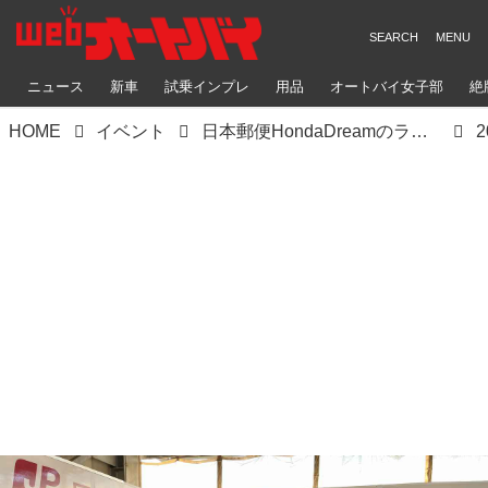
ニュース
新車
試乗インプレ
用品
オートバイ女子部
絶
HOME
イベント
日本郵便HondaDreamのライダーと一緒に走れる！「2023T.Proサーキット走行会」に参加してきました