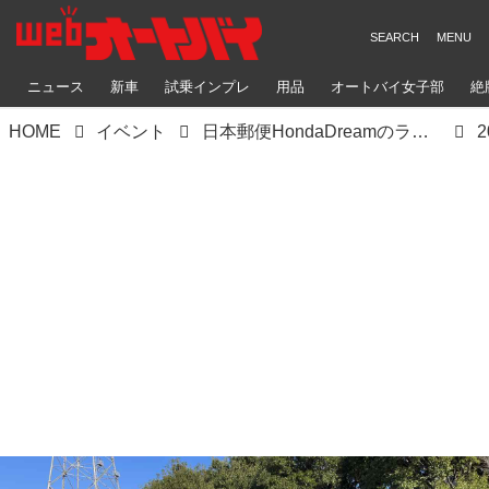
ニュース
新車
試乗インプレ
用品
オートバイ女子部
絶
HOME
イベント
日本郵便HondaDreamのライダーと一緒に走れる！「2023T.Proサーキット走行会」に参加してきました