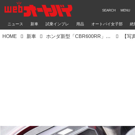
ニュース
新車
試乗インプレ
用品
オートバイ女子部
絶
HOME
新車
ホンダ新型「CBR600RR」考察｜鈴鹿8耐2023で実車捕捉！ さらに完成度を高めて進化した600ccピュアスポーツ