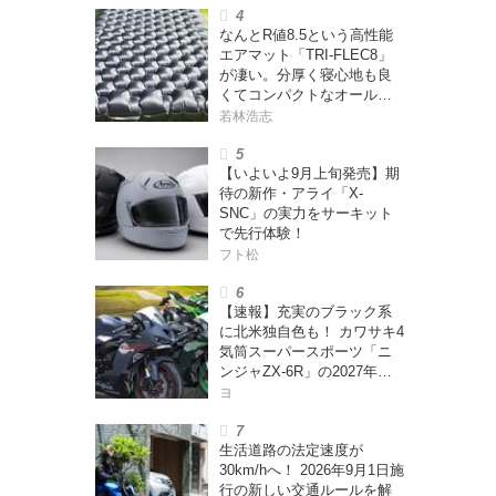
なんとR値8.5という高性能
エアマット「TRI-FLEC8」
が凄い。分厚く寝心地も良
くてコンパクトなオールシ
ーズン対応マットを試して
若林浩志
みた〈若林浩志のスーパ
ー・カブカブ・ダイアリー
【いよいよ9月上旬発売】期
ズ Vol.385〉
待の新作・アライ「X-
SNC」の実力をサーキット
で先行体験！
フト松
【速報】充実のブラック系
に北米独自色も！ カワサキ4
気筒スーパースポーツ「ニ
ンジャZX-6R」の2027年モ
デルを発表、2気筒ニンジャ
ヨ
も出たよ【海外】
生活道路の法定速度が
30km/hへ！ 2026年9月1日施
行の新しい交通ルールを解