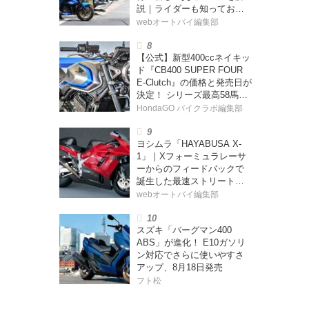
説｜ライダーも知っておく
べきポイントをチェック！
webオートバイ編集部
【公式】新型400ccネイキッ
ド『CB400 SUPER FOUR
E-Clutch』の価格と発売日が
決定！ シリーズ最高58馬力
＆14kgもの軽量化!? 完全に
HondaGO バイクラボ編集部
「旧CB400SF」を超えた!?
【Honda2026新車ニュー
ヨシムラ「HAYABUSA X-
ス】
1」｜Xフォーミュラレーサ
ーからのフィードバックで
誕生した最速ストリートモ
デル【ヨシムラ伝】
webオートバイ編集部
スズキ「バーグマン400
ABS」が進化！ E10ガソリ
ン対応でさらに使いやすさ
アップ、8月18日発売
フト松