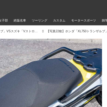
女子部
絶版名車
ツーリング
カスタム
モータースポーツ
雑
【比較】ホンダ「XL750トランザルプ」VSスズキ「Vストローム 800DE」｜オンロードもオフロードも楽しめる新型ミドルアドベンチャー