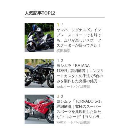
ヤマハ「シグナス X」イン
プレ｜ストリートでも峠で
も、走りが楽しいスポーツ
スクーターが帰ってきた！
横田和彦
ヨシムラ「KATANA
1135R」詳細解説｜コンプリ
ートカスタムの手法で5台の
みを製作した究極の銘刀
【ヨシムラ伝】
webオートバイ編集部
ヨシムラ「TORNADO S-1」
詳細解説｜究極のスーパー
スポーツを具現化した新た
な“トルネード”【ヨシムラ
伝】
webオートバイ編集部