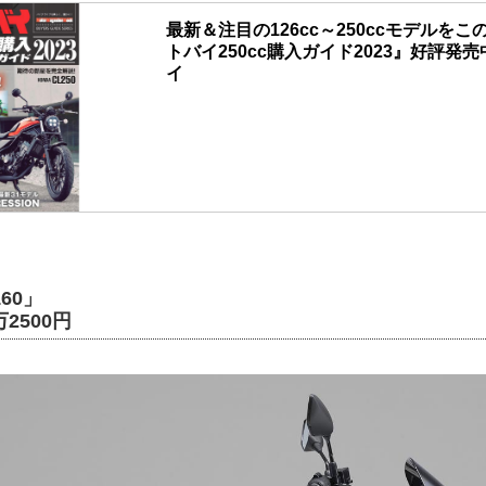
最新＆注目の126cc～250ccモデルを
トバイ250cc購入ガイド2023』好評発売中
イ
160」
2500円