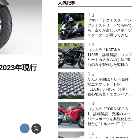
人気記事
ヤマハ「シグナス X」イン
プレ｜ストリートでも峠で
も、走りが楽しいスポーツ
スクーターが帰ってきた！
ヨシムラ「KATANA
1135R」詳細解説｜コンプ
リートカスタムの手法で5
台のみを製作した究極の銘
023年現行
刀【ヨシムラ伝】
なんとR値8.5という高性
能エアマット「TRI-
FLEC8」が凄い。分厚く
寝心地も良くてコンパクト
なオールシーズン対応マッ
トを試してみた〈若林浩志
のスーパー・カブカブ・ダ
ヨシムラ「TORNADO S-
イアリーズ Vol.385〉
1」詳細解説｜究極のスー
パースポーツを具現化した
新たな“トルネード”【ヨシ
ムラ伝】