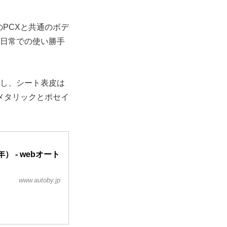
のPCXと共通のボデ
、日常での使い勝手
応し、シート表皮は
メタリックとポセイ
） - webオート
www.autoby.jp