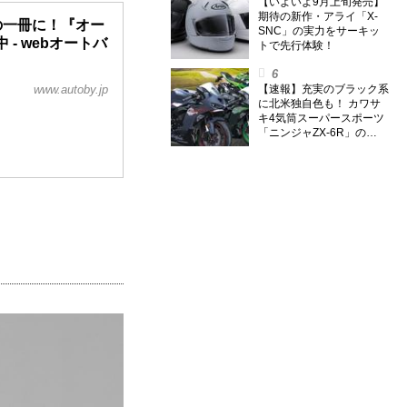
【いよいよ9月上旬発売】
期待の新作・アライ「X-
この一冊に！『オー
SNC」の実力をサーキッ
 - webオートバ
トで先行体験！
www.autoby.jp
【速報】充実のブラック系
に北米独自色も！ カワサ
キ4気筒スーパースポーツ
「ニンジャZX-6R」の
2027年モデルを発表、2気
筒ニンジャも出たよ【海
外】