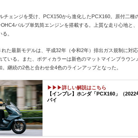
デルチェンジを受け、PCX150から進化したPCX160。原付二種
水冷OHC4バルブ単気筒エンジンを搭載する。上質な走り心地と
いる。
売された最新モデルは、平成32年（令和2年）排出ガス規制に対
れている。また、ボディカラーは新色のマットマインブラウン
加。継続の2色と合わせ全4色のラインアップとなった。
▶▶▶詳しい解説はこちら
【インプレ】ホンダ「PCX160」（2022年
バイ