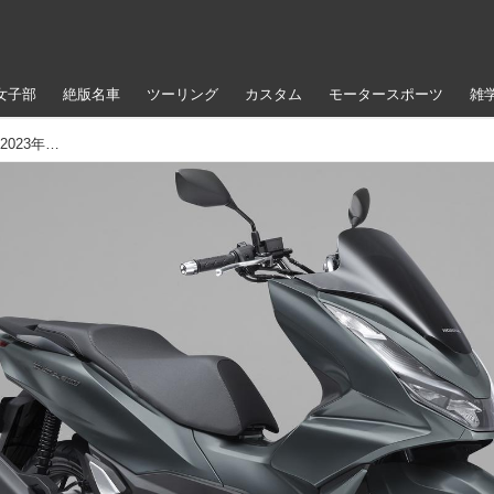
女子部
絶版名車
ツーリング
カスタム
モータースポーツ
雑
ホンダ「PCX160」【1分で読める 軽二輪バイク解説 2023年現行モデル】