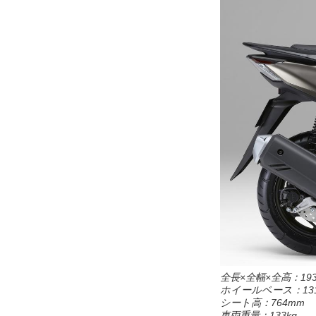
全長×全幅×全高：1935
ホイールベース：131
シート高：764mm
車両重量：133kg