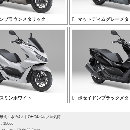
ンブラウンメタリック
マットディムグレーメタ
スミンホワイト
ポセイドンブラックメタ
形式：水冷4ストOHC4バルブ単気筒
156cc