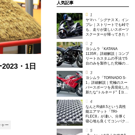
人気記事
ヤマハ「シグナス X」イン
プレ｜ストリートでも峠で
も、走りが楽しいスポーツ
スクーターが帰ってきた！
ヨシムラ「KATANA
1135R」詳細解説｜コンプ
リートカスタムの手法で5
台のみを製作した究極の銘
023・1日
刀【ヨシムラ伝】
ヨシムラ「TORNADO S-
1」詳細解説｜究極のスー
パースポーツを具現化した
新たな“トルネード”【ヨシ
ムラ伝】
なんとR値8.5という高性
能エアマット「TRI-
FLEC8」が凄い。分厚く
寝心地も良くてコンパクト
チャー
なオールシーズン対応マッ
トを試してみた〈若林浩志