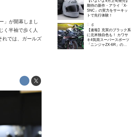
のスーパー・カブカブ・ダ
【いよいよ9月上旬発売】
イアリーズ Vol.385〉
期待の新作・アライ「X-
SNC」の実力をサーキッ
トで先行体験！
ョー」が開幕しまし
じく半袖で歩く人
【速報】充実のブラック系
に北米独自色も！ カワサ
それでは、ガールズ
キ4気筒スーパースポーツ
「ニンジャZX-6R」の
2027年モデルを発表、2気
筒ニンジャも出たよ【海
外】