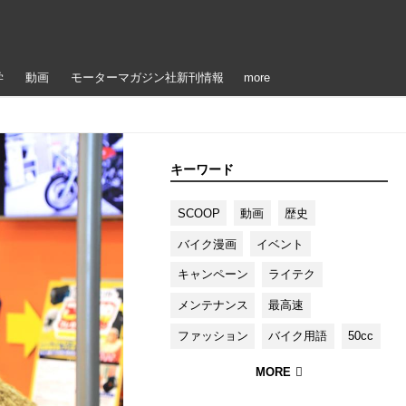
学
動画
モーターマガジン社新刊情報
more
キーワード
SCOOP
動画
歴史
バイク漫画
イベント
キャンペーン
ライテク
メンテナンス
最高速
ファッション
バイク用語
50cc