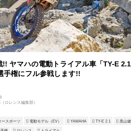
!! ヤマハの電動トライアル車「TY-E 2.
選手権にフル参戦します!!
9
郎（ロレンス編集部）
タースポーツ
電動モデル（EV）
YAMAHA
TY-E 2.1
黒山健
選手権
ロレンス
トライアル