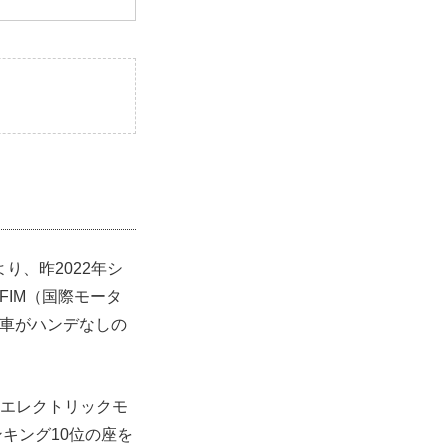
！
り、昨2022年シ
IM（国際モータ
載車がハンデなしの
（エレクトリックモ
キング10位の座を