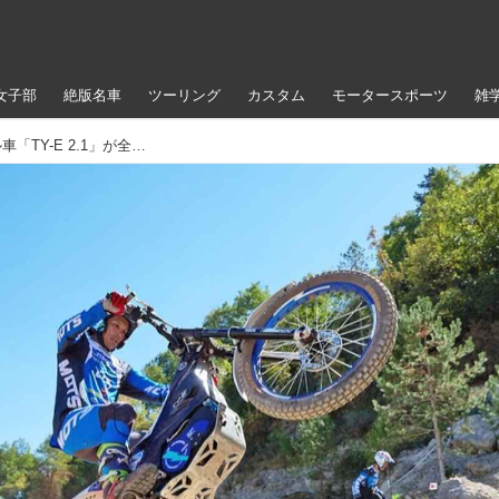
女子部
絶版名車
ツーリング
カスタム
モータースポーツ
雑
史上初の挑戦!! ヤマハの電動トライアル車「TY-E 2.1」が全日本トライアル選手権にフル参戦します!!