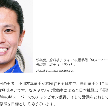
昨年度、全日本トライアル選手権「IAスーパ
黒山健一選手（ヤマハ）。
global.yamaha-motor.com
2回の王者、小川友幸選手が君臨する全日本で、黒山選手とTY-E 
変興味深いです。なおヤマハは電動車による全日本挑戦は「長
25年のIAスーパーでのチャンピオン獲得、そして活動をとおし
術修得を目標として掲げています。