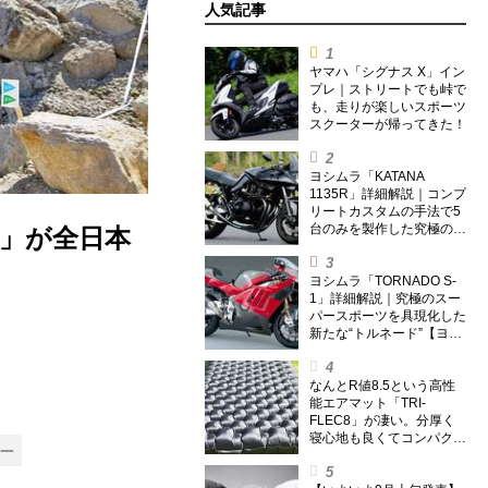
人気記事
ヤマハ「シグナス X」イン
プレ｜ストリートでも峠で
も、走りが楽しいスポーツ
スクーターが帰ってきた！
ヨシムラ「KATANA
1135R」詳細解説｜コンプ
リートカスタムの手法で5
台のみを製作した究極の銘
1」が全日本
刀【ヨシムラ伝】
ヨシムラ「TORNADO S-
1」詳細解説｜究極のスー
パースポーツを具現化した
新たな“トルネード”【ヨシ
ムラ伝】
なんとR値8.5という高性
能エアマット「TRI-
FLEC8」が凄い。分厚く
寝心地も良くてコンパクト
一
なオールシーズン対応マッ
トを試してみた〈若林浩志