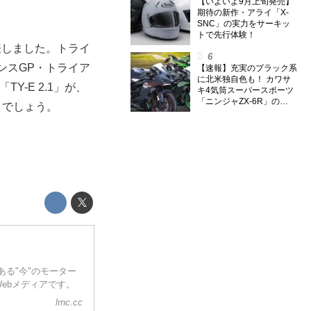
のスーパー・カブカブ・ダ
【いよいよ9月上旬発売】
イアリーズ Vol.385〉
期待の新作・アライ「X-
SNC」の実力をサーキッ
トで先行体験！
表しました。トライ
ンスGP・トライア
【速報】充実のブラック系
に北米独自色も！ カワサ
Y-E 2.1」が、
キ4気筒スーパースポーツ
「ニンジャZX-6R」の
とでしょう。
2027年モデルを発表、2気
筒ニンジャも出たよ【海
外】
ある"今"のモーター
ebメディアです。
lrnc.cc