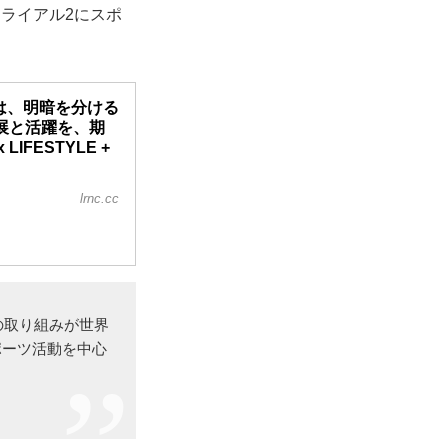
トライアル2にスポ
 は、明暗を分ける
展と活躍を、期
 LIFESTYLE +
lrnc.cc
の取り組みが世界
ポーツ活動を中心