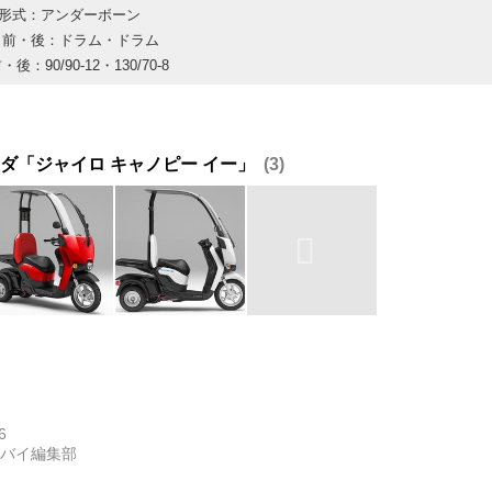
形式：アンダーボーン
 前・後：ドラム・ドラム
後：90/90-12・130/70-8
ダ「ジャイロ キャノピー イー」
3
6
トバイ編集部