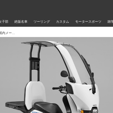
女子部
絶版名車
ツーリング
カスタム
モータースポーツ
雑
ホンダ「ジャイロ キャノピー イー」【1分で読める 国内メーカーのバイク紹介 2023年現行モデル】