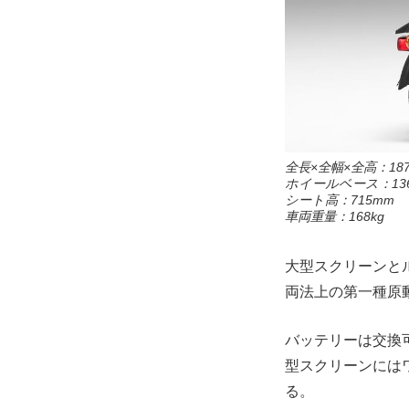
全長×全幅×全高：187
ホイールベース：136
シート高：715mm
車両重量：168kg
大型スクリーンと
両法上の第一種原
バッテリーは交換可能な
型スクリーンには
る。