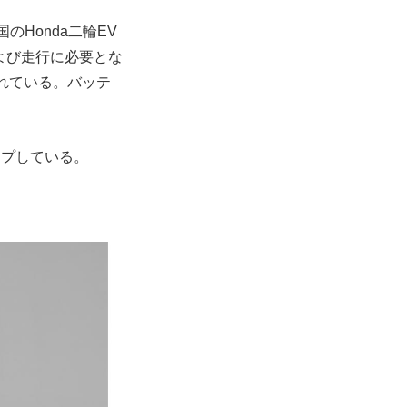
のHonda二輪EV
および走行に必要とな
2個が含まれている。バッテ
ップしている。