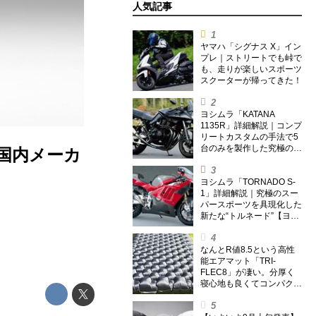
人気記事
ヤマハ「シグナス X」イン
プレ｜ストリートでも峠で
も、走りが楽しいスポーツ
スクーターが帰ってきた！
ヨシムラ「KATANA
1135R」詳細解説｜コンプ
リートカスタムの手法で5
台のみを製作した究極の銘
 国内メーカ
刀【ヨシムラ伝】
ヨシムラ「TORNADO S-
1」詳細解説｜究極のスー
パースポーツを具現化した
新たな“トルネード”【ヨシ
ムラ伝】
なんとR値8.5という高性
能エアマット「TRI-
FLEC8」が凄い。分厚く
寝心地も良くてコンパクト
なオールシーズン対応マッ
トを試してみた〈若林浩志