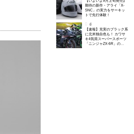
のスーパー・カブカブ・ダ
【いよいよ9月上旬発売】
イアリーズ Vol.385〉
期待の新作・アライ「X-
SNC」の実力をサーキッ
トで先行体験！
【速報】充実のブラック系
に北米独自色も！ カワサ
キ4気筒スーパースポーツ
「ニンジャZX-6R」の
2027年モデルを発表、2気
筒ニンジャも出たよ【海
外】