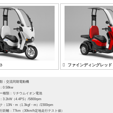
ト
ファインディングレッド
類：交流同期電動機
0.58kw
ー種類：リチウムイオン電池
.2kW（4.4PS）/5800rpm
：13N・m（1.3kgf・m）/2300rpm
行距離：77km（30km/h定地走行テスト値）