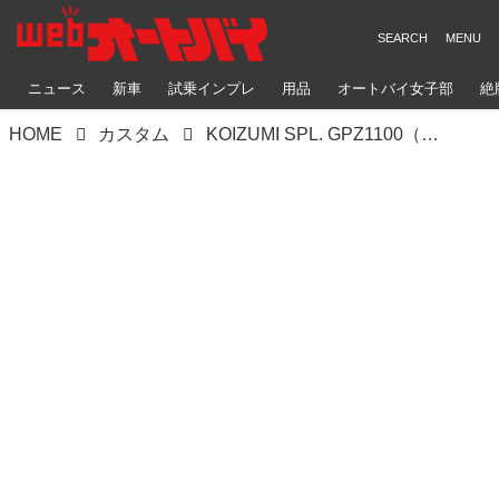
ニュース
新車
試乗インプレ
用品
オートバイ女子部
絶
HOME
カスタム
KOIZUMI SPL. GPZ1100（カワサキ GPZ1100）パーツを生かすフィッティングを作りリセッティングする【Heritage&Legends】