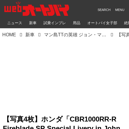
ニュース
新車
試乗インプレ
用品
オートバイ女子部
絶
HOME
新車
マン島TTの英雄 ジョン・マクギネス通算100回目のTTスタートを記念した限定スペシャルモデル登場！ ホンダ「CBR1000RR-R Fireblade SP Special Livery in John McGuinness 100th TT Start Replica」
【写真4枚】ホンダ「CBR1000RR-R
Fireblade SP Special Livery in John