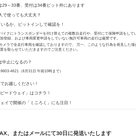
29～33番、受付は34番ピット外にあります
2人で使っても大丈夫？
ているか、ピットインして確認を！
バイクにトランスポンダーを付け替えての複数台走行や、受付にて保険申請をして
参加登録、および車両変更申請をしていない無許可車両の走行は厳禁です。
カメラで全走行車両を確認しておりますので、 万一、このような行為を発見した場
措置を取らせていただきますのでご注意ください。
は中止になるの？
9803-4621（8月31日 午前10時まで）
転でお越しください！
ピードウェイ」はコチラ！
ウェイで開催の「ミニろく」にも注目！
AX、またはメールにて30日に発送いたします