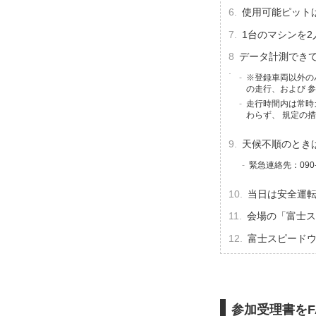
使用可能ピットは
1台のマシンを
データ計測でき
※登録車両以外の
の走行、および 
走行時間内は常時
わらず、 規定の
天候不順のとき
緊急連絡先：090-
当日は安全運
会場の「富士ス
富士スピード
参加受理書をF