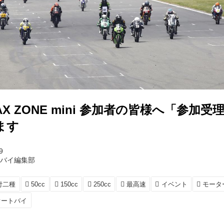
AX ZONE mini 参加者の皆様へ「参加
ます
9
トバイ編集部
付二種
50cc
150cc
250cc
最高速
イベント
モータ
オートバイ