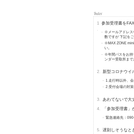
参加受理書をFA
※メールアドレス
数ですが 下記を
※MAX ZONE
い。
※年間パスをお持
ンダー受取所まで
新型コロナウイ
1.走行時以外、
2.受付会場の対
あわてないで大丈夫
「参加受理書」
緊急連絡先：090-
遅刻しそうなと