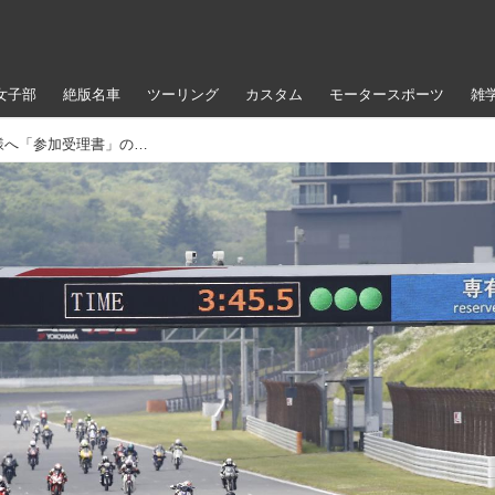
女子部
絶版名車
ツーリング
カスタム
モータースポーツ
雑
【重要!】MAX ZONE mini 参加者の皆様へ「参加受理書」の確認をお願いします