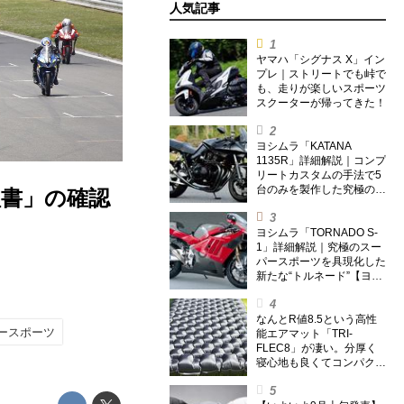
人気記事
ヤマハ「シグナス X」イン
プレ｜ストリートでも峠で
も、走りが楽しいスポーツ
スクーターが帰ってきた！
ヨシムラ「KATANA
1135R」詳細解説｜コンプ
リートカスタムの手法で5
台のみを製作した究極の銘
受理書」の確認
刀【ヨシムラ伝】
ヨシムラ「TORNADO S-
1」詳細解説｜究極のスー
パースポーツを具現化した
新たな“トルネード”【ヨシ
ムラ伝】
なんとR値8.5という高性
ースポーツ
能エアマット「TRI-
FLEC8」が凄い。分厚く
寝心地も良くてコンパクト
なオールシーズン対応マッ
トを試してみた〈若林浩志