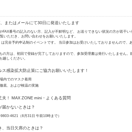
X、またはメールにて30日に発送いたします
やFAX番号の記入のない方、記入が不鮮明など、 お送りできない状況の方が若干い
ご覧いただき、お問い合わせをお願いいたします。
 mini は完全予約申込制のイベントです。 当日参加はお受けいたしておりませんので
ちの方は、初回で登録が完了しておりますので、参加受理書は発行いたしません。
お越しください。
ルス感染拡大防止策にご協力お願いいたします！
会場内でのマスク着用
策徹底、および検温の実施
！ MAX ZONE mini・よくある質問
が届かないときは？
9803-4621（8月31日 午前10時まで）
き、当日欠席のときは？