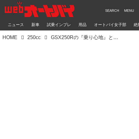
ニュース
新車
試乗インプレ
用品
オートバイ女子部
絶
HOME
250cc
GSX250Rの『乗り心地』と『コーナーでの接地感』が変わる！ だけどやりすぎ注意です……【SUZUKI GSX250R ／ 試乗インプレ④ リアサスペンション編】