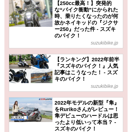
【250cc最高！】突発的
な“バイク衝動”にかられた
時、乗りたくなったのが何
故かネイキッドの『ジクサ
ー250』だった件 - スズキ
のバイク！
suzukibike.jp
【ランキング】2022年前半
『スズキのバイク！』人気
記事はこうなった！ - スズ
キのバイク！
suzukibike.jp
2022年モデルの新型『隼』
をRurikoさんがレビュー！
隼デビューのハードルは思
ったより低いって本当？ -
スズキのバイク！