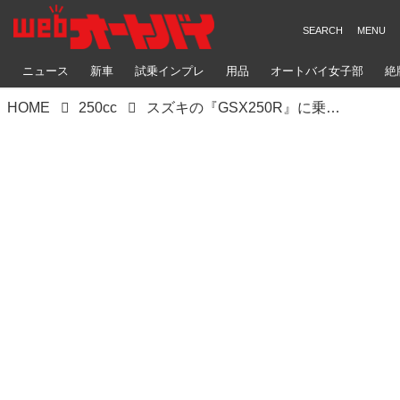
ニュース
新車
試乗インプレ
用品
オートバイ女子部
絶
HOME
250cc
スズキの『GSX250R』に乗るとホッとする……初心者向け250ccって訳じゃないけど、改めておすすめバイクだと思った話【SUZUKI GSX250R ／ 試乗インプレ① 街乗り編】