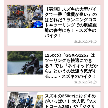
【実測】スズキの大型バイ
クで一番『燃費が良い』の
はどれだ？ランニングコス
トやツーリングでの航続距
離の参考にも！ - スズキの
バイク！
suzukibike.jp
125ccの『GSX-S125』は
ツーリングも快適にでき
る？ でも『ネイキッドだか
ら』というのは違う気がす
る…… - スズキのバイク！
suzukibike.jp
スズキの250ccはおすすめ
がいっぱい！ 大人気『Vス
トローム250』や『ジクサ