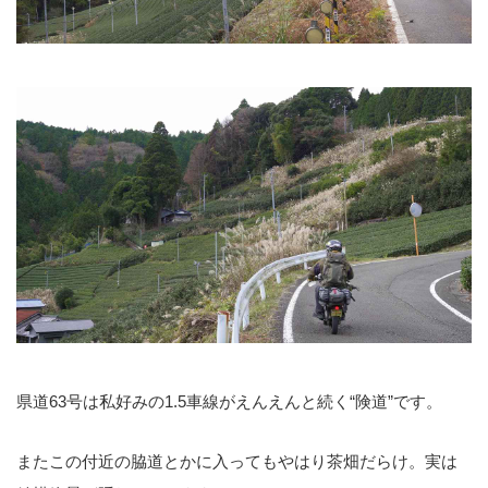
県道63号は私好みの1.5車線がえんえんと続く“険道”です。
またこの付近の脇道とかに入ってもやはり茶畑だらけ。実は