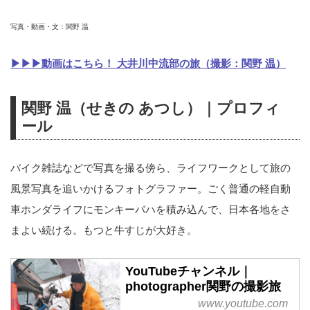
写真・動画・文：関野 温
▶▶▶動画はこちら！ 大井川中流部の旅（撮影：関野 温）
関野 温（せきの あつし）｜プロフィ
ール
バイク雑誌などで写真を撮る傍ら、ライフワークとして旅の
風景写真を追いかけるフォトグラファー。ごく普通の軽自動
車ホンダライフにモンキーバハを積み込んで、日本各地をさ
まよい続ける。もつと牛すじが大好き。
YouTubeチャンネル｜
photographer関野の撮影旅
www.youtube.com