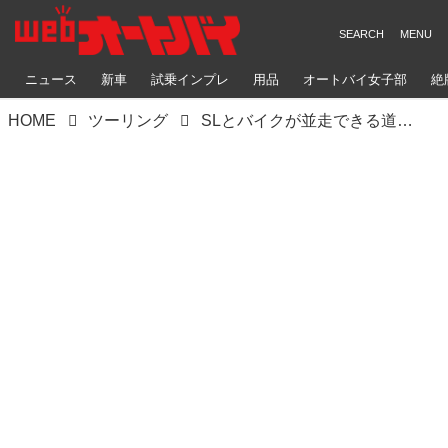
ニュース
新車
試乗インプレ
用品
オートバイ女子部
絶
HOME
ツーリング
SLとバイクが並走できる道へ、大井川中流部を巡る〈関野温の絶景もとめて撮影旅 Vol.8〉【静岡県】