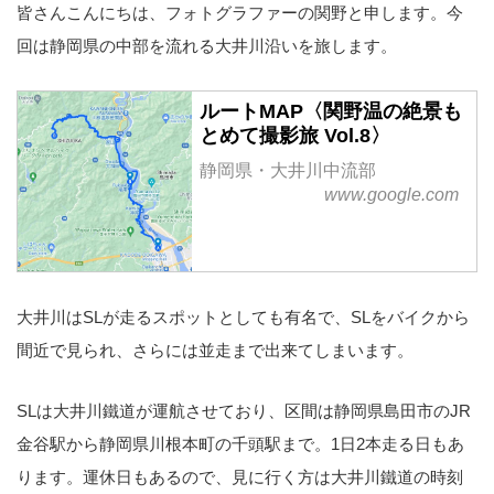
皆さんこんにちは、フォトグラファーの関野と申します。今
回は静岡県の中部を流れる大井川沿いを旅します。
ルートMAP〈関野温の絶景も
とめて撮影旅 Vol.8〉
静岡県・大井川中流部
www.google.com
大井川はSLが走るスポットとしても有名で、SLをバイクから
間近で見られ、さらには並走まで出来てしまいます。
SLは大井川鐵道が運航させており、区間は静岡県島田市のJR
金谷駅から静岡県川根本町の千頭駅まで。1日2本走る日もあ
ります。運休日もあるので、見に行く方は大井川鐵道の時刻