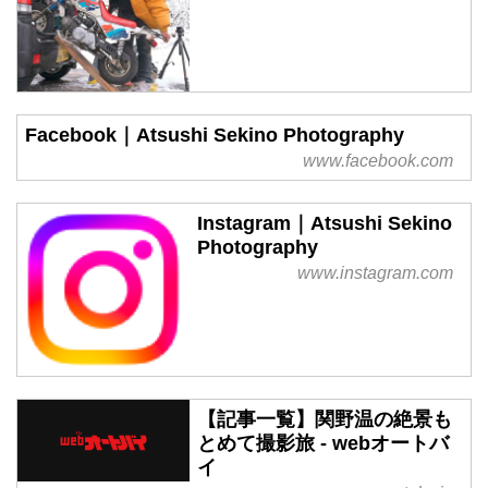
Facebook｜Atsushi Sekino Photography
www.facebook.com
Instagram｜Atsushi Sekino
Photography
www.instagram.com
【記事一覧】関野温の絶景も
とめて撮影旅 - webオートバ
イ