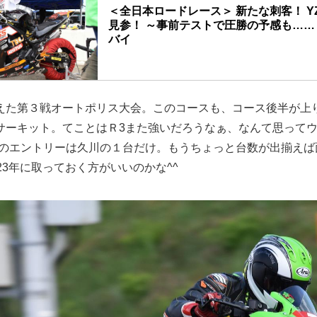
＜全日本ロードレース＞ 新たな刺客！ YZ
見参！ ～事前テストで圧勝の予感も……～ 
バイ
スタート後、1コーナーのシーン #56山根のアウト
速していきます！
ニュースタイル筑波サーキットへ
えた第３戦オートポリス大会。このコースも、コース後半が上
この週末は、筑波サーキットで全日本ロードレース
した。とはいえ、この筑波大会はこの2022年から
サーキット。てことはＲ3また強いだろうなぁ、なんて思って
会に変わっていて、日曜日に予選→決勝を行うワン
3のエントリーは久川の１台だけ。もうちょっと台数が出揃えば
GP3クラスと、MFJカップのJP250のみとなりま
これは、1周を1分足らずで走る全長2000mの筑
23年に取っておく方がいいのかな^^
事故からの負傷事例が少なくなく、多重クラッシュも