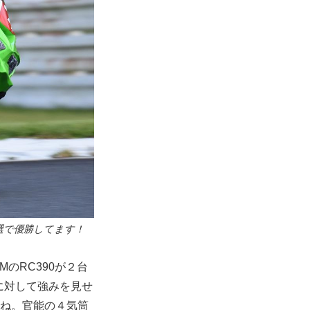
選で優勝してます！
MのRC390が２台
Rに対して強みを見せ
すね。官能の４気筒