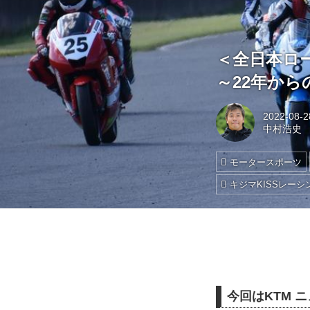
＜全日本ロー
～22年か
2022-08-2
中村浩史
モータースポーツ
キジマKISSレーシ
今回はKTM 