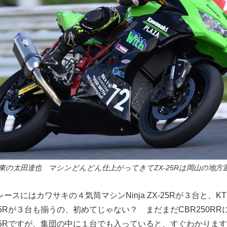
東の太田達也 マシンどんどん仕上がってきてZX-25Rは岡山の地方
スにはカワサキの４気筒マシンNinja ZX-25Rが３台と、KT
25Rが３台も揃うの、初めてじゃない？ まだまだCBR250R
-25Rですが、集団の中に１台でも入っていると、すぐわかりま