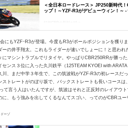
＜全日本ロードレース＞ JP250新時代！
ップ！～YZF-R3がデビューウィン！～ -
打倒CBRの新顔が続々
この週末は宮城県･スポーツランド菅生で全日本ロ
行なわれています。開幕戦もてぎ大会のあとの鈴
２＆４レースだったため、開催されたクラスはJSB
会にもYZFｰR3が登場。今度もR3がポールポジションを獲り
JP250／J-GP3／ST600／ST1000は、この菅
ライダーの井手翔太。これもライダーが速いでしょーに！と思われ
幕戦に続く２レース目、ということになります。
２＆４レースでは、JSB1000は１戦につき２レ
にマシントラブルでリタイヤ。やっぱりCBR250RRが勝っ
ですが、この菅生大会ではJSB1000だけじゃなく、
ンス３位に入った久川鉄平（125TEAM KYOEI with ARATA
開催。いつも...
久川、まだ中学３年生で、この筑波戦がYZF-R3の初レースだ
ンストレートがのぼり坂で、バックストレートも長いコースは、さ
、って言う人はいたんですが、筑波はそれと正反対のレイアウト
のに、もう強みを出してくるなんてスゴい、ってのがCBRユー
。
をドーゾ