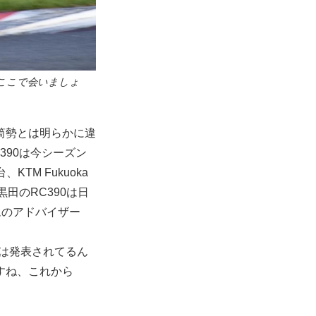
年ここで会いましょ
気筒勢とは明らかに違
390は今シーズン
、KTM Fukuoka
田のRC390は日
ムのアドバイザー
では発表されてるん
すね、これから