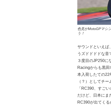
色見がMotoGPマ
う！
サウンドといえば、
うズドドドドな音
３度目のJP250になる
Racingからも
本入荷したての2
（？）としてチー
「RC390、すご
だけど、日本にま
RC390が出てく