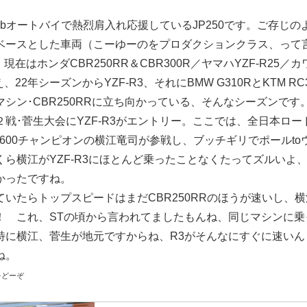
bオートバイで熱烈肩入れ応援しているJP250です。ご存じのよ
ベースとした車両（こーゆーのをプロダクションクラス、って
現在はホンダCBR250RR＆CBR300R／ヤマハYZF-R25／カワサ
に加え、22年シーズンからYZF-R3、それにBMW G310RとKTM 
シン･CBR250RRに立ち向かっている、そんなシーズンです
戦･菅生大会にYZF-R3がエントリー。ここでは、全日本ロ
ST600チャンピオンの横江竜司が参戦し、ブッチギリでポールt
くら横江がYZF-R3にほとんど乗ったことなくたってズルいよ
かったですね。
いたらトップスピードはまだCBR250RRのほうが速いし、
！ これ、STの頃から言われてましたもんね、同じマシンに乗
特に横江、菅生が地元ですからね、R3がそんなにすぐに速いん
ね。
をどーぞ