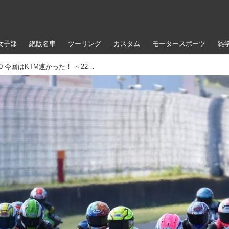
女子部
絶版名車
ツーリング
カスタム
モータースポーツ
雑
＜全日本ロードレース＞ JP250 今回はKTM速かった！ ～22年からの新勢力、拡大中！