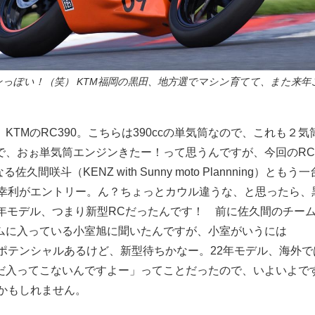
シンっぽい！（笑） KTM福岡の黒田、地方選でマシン育てて、また来
KTMのRC390。こちらは390ccの単気筒なので、これも２
で、おぉ単気筒エンジンきたー！って思うんですが、今回のRC
佐久間咲斗（KENZ with Sunny moto Plannning）ともう一台
黒田幸利がエントリー。ん？ちょっとカウル違うな、と思ったら、黒
2年モデル、つまり新型RCだったんです！ 前に佐久間のチー
ムに入っている小室旭に聞いたんですが、小室がいうには
いポテンシャルあるけど、新型待ちかなー。22年モデル、海外
だ入ってこないんですよー」ってことだったので、いよいよで
るかもしれません。