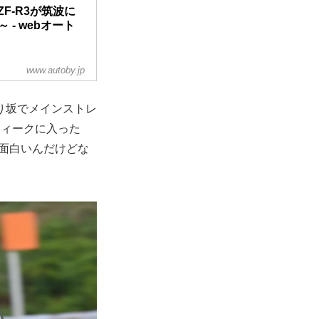
F-R3が筑波に
- webオート
側から#62井手が加
www.autoby.jp
り坂でメインストレ
第5戦が行なわれま
ちょっと変則的な大
ウィークに入った
デー制、開催はJ-
面白いんだけどな
した。
波サーキットで、転倒
頻発...