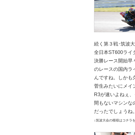
続く第３戦･筑波大
全日本ST600
決勝レース開始早々
のレースの国内ライセ
んですね。しかも
菅生みたいにメイ
R3が速いよねぇ
間もないマシンな
だったでしょうね
↓筑波大会の模様はコチラ