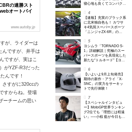
寝心地も良くてコンパクト
CBRの連勝スト
なオールシーズン対応マッ
 webオートバイ
トを試してみた〈若林浩志
のスーパー・カブカブ・ダ
【速報】充実のブラック系
イアリーズ Vol.385〉
に北米独自色も！ カワサ
www.autoby.jp
キ4気筒スーパースポーツ
ードレース第４戦が
「ニンジャZX-6R」の
鹿→オートポリスは
2027年モデルを発表、2気
1000のみ。他の
筒ニンジャも出たよ【海
ますが、ライダーは
生大会が２か月ぶり、開
外】
ヨシムラ「TORNADO S-
1」詳細解説｜究極のスー
たんですが、井手は
パースポーツを具現化した
ースを消化して来たん
たんですが、実はこ
新たな“トルネード”【ヨシ
ST600も２レース
ムラ伝】
）がYZF-R3だった
【いよいよ9月上旬発売】
ったんです！
期待の新作・アライ「X-
SNC」の実力をサーキッ
すがに320ccの
トで先行体験！
ですからね。登場
ザーチームの思い
【スペシャルインタビュ
ー】MotoGP世界ランキン
グ2位でも「理想には程遠
い」──小椋 藍が今日も走
り続ける理由