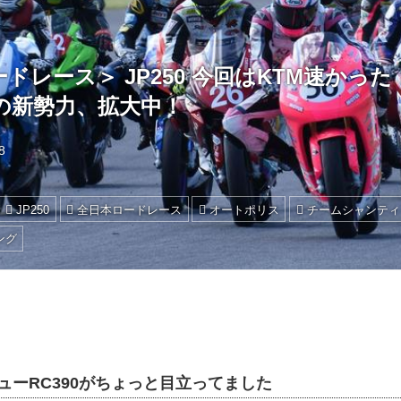
ドレース＞ JP250 今回はKTM速かった
らの新勢力、拡大中！
8
JP250
全日本ロードレース
オートポリス
チームシャンティ
ング
ニューRC390がちょっと目立ってました