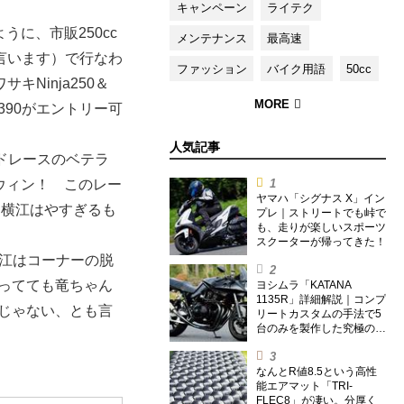
キャンペーン
ライテク
うに、市販250cc
メンテナンス
最高速
言います）で行なわ
ファッション
バイク用語
50cc
キNinja250＆
RC390がエントリー可
。
人気記事
ードレースのベテラ
oウィン！ このレー
ヤマハ「シグナス X」イン
、横江はやすぎるも
プレ｜ストリートでも峠で
も、走りが楽しいスポーツ
スクーターが帰ってきた！
横江はコーナーの脱
ってても竜ちゃん
ヨシムラ「KATANA
1135R」詳細解説｜コンプ
じゃない、とも言
リートカスタムの手法で5
台のみを製作した究極の銘
刀【ヨシムラ伝】
なんとR値8.5という高性
能エアマット「TRI-
FLEC8」が凄い。分厚く