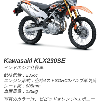
Kawasaki KLX230SE
インドネシア仕様車
総排気量：233cc
エンジン形式：空冷4ストSOHC2バルブ単気筒
シート高：885mm
車両重量：136kg
写真のカラーは、ビビッドオレンジ×エボニー