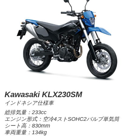
Kawasaki KLX230SM
インドネシア仕様車
総排気量：233cc
エンジン形式：空冷4ストSOHC2バルブ単気筒
シート高：830mm
車両重量：134kg