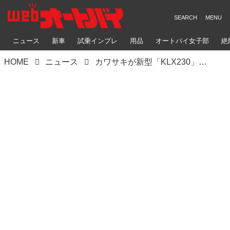
ニュース
新車
試乗インプレ
用品
オートバイ女子部
絶
HOME
ニュース
カワサキが新型「KLX230」シリーズを海外でお披露目！ モタードモデルの「KLX230SM」も登場