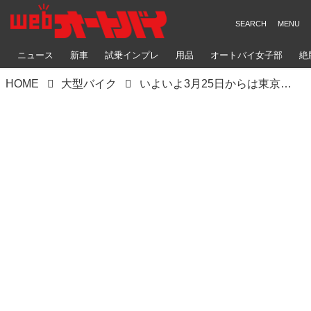
ニュース
新車
試乗インプレ
用品
オートバイ女子部
絶
HOME
大型バイク
いよいよ3月25日からは東京モーターサイクルショー！モーターマガジン社ブースでは映画『トップガン マーヴェリック』にも出て来るあのバイクたちが…！