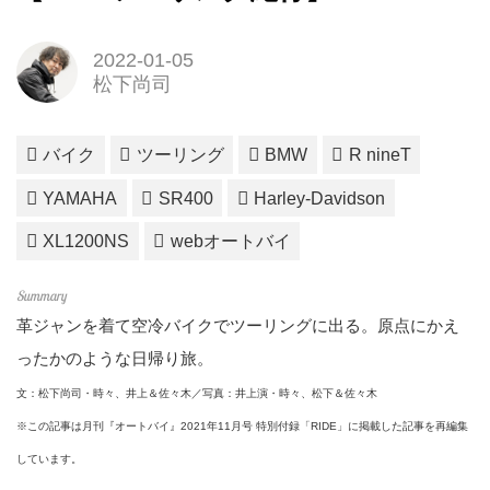
2022-01-05
松下尚司
バイク
ツーリング
BMW
R nineT
YAMAHA
SR400
Harley-Davidson
XL1200NS
webオートバイ
革ジャンを着て空冷バイクでツーリングに出る。原点にかえ
ったかのような日帰り旅。
文：松下尚司・時々、井上＆佐々木／写真：井上演・時々、松下＆佐々木
※この記事は月刊『オートバイ』2021年11月号 特別付録「RIDE」に掲載した記事を再編集
しています。