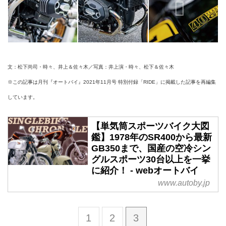
文：松下尚司・時々、井上＆佐々木／写真：井上演・時々、松下＆佐々木
※この記事は月刊『オートバイ』2021年11月号 特別付録「RIDE」に掲載した記事を再編集
しています。
【単気筒スポーツバイク大図
鑑】1978年のSR400から最新
GB350まで、国産の空冷シン
グルスポーツ30台以上を一挙
に紹介！ - webオートバイ
www.autoby.jp
1
2
3