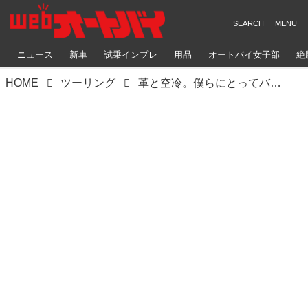
ニュース
新車
試乗インプレ
用品
オートバイ女子部
絶
HOME
ツーリング
革と空冷。僕らにとってバイクに乗ることは革を着ることでもある【RIDEツーリング紀行】