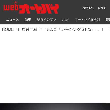
ニュース
新車
試乗インプレ
用品
オートバイ女子部
絶
HOME
原付二種
キムコ「レーシング S125」【1分で読める 2021年に新車で購入可能な原付二種 紹介】