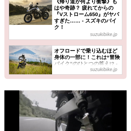
《帰り道が何より衝撃》も
はや奇跡？ 疲れてからの
『Vストローム650』がヤバ
すぎた…… - スズキのバイ
ク！
suzukibike.jp
オフロードで乗り込むほど
身体の一部に！これは“冒険
バイク”のひとつの答え!? -
suzukibike.jp
スズキのバイク！