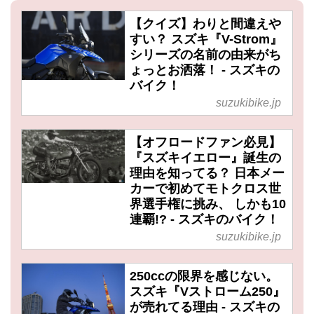
【クイズ】わりと間違えや
すい？ スズキ『V-Strom』
シリーズの名前の由来がち
ょっとお洒落！ - スズキの
バイク！
suzukibike.jp
【オフロードファン必見】
『スズキイエロー』誕生の
理由を知ってる？ 日本メー
カーで初めてモトクロス世
界選手権に挑み、 しかも10
連覇!? - スズキのバイク！
suzukibike.jp
250ccの限界を感じない。
スズキ『Vストローム250』
が売れてる理由 - スズキの