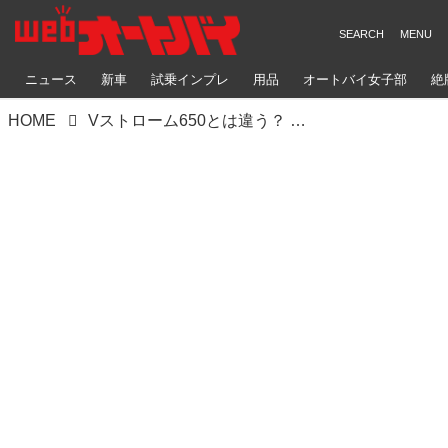
ニュース
新車
試乗インプレ
用品
オートバイ女子部
絶
HOME
Vストローム650とは違う？ 644cc単気筒で43馬力！ だけど重量たった166kgの大型オフロードバイク『DR650SE』がスゴい【懐かしスズキの名車を愛でる／DR650SE（1995年）】